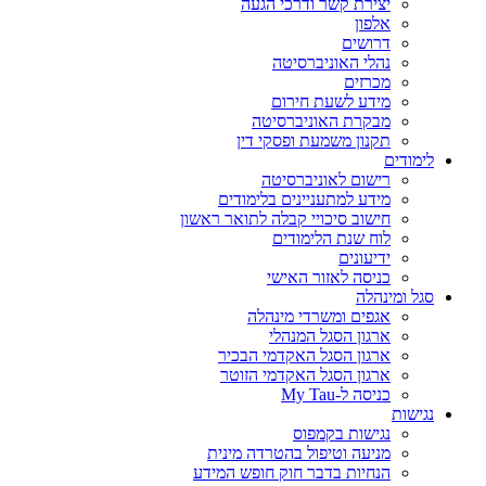
יצירת קשר ודרכי הגעה
אלפון
דרושים
נהלי האוניברסיטה
מכרזים
מידע לשעת חירום
מבקרת האוניברסיטה
תקנון משמעת ופסקי דין
לימודים
רישום לאוניברסיטה
מידע למתעניינים בלימודים
חישוב סיכויי קבלה לתואר ראשון
לוח שנת הלימודים
ידיעונים
כניסה לאזור האישי
סגל ומינהלה
אגפים ומשרדי מינהלה
ארגון הסגל המנהלי
ארגון הסגל האקדמי הבכיר
ארגון הסגל האקדמי הזוטר
כניסה ל-My Tau
נגישות
נגישות בקמפוס
מניעה וטיפול בהטרדה מינית
הנחיות בדבר חוק חופש המידע