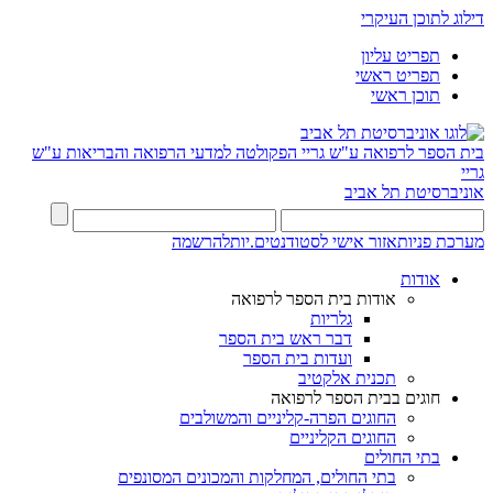
דילוג לתוכן העיקרי
תפריט עליון
תפריט ראשי
תוכן ראשי
בית הספר לרפואה ע"ש גריי
הפקולטה למדעי הרפואה והבריאות ע"ש
גריי
אוניברסיטת תל אביב
מערכת פניות
אזור אישי לסטודנטים.יות
להרשמה
אודות
אודות בית הספר לרפואה
גלריות
דבר ראש בית הספר
ועדות בית הספר
תכנית אלקטיב
חוגים בבית הספר לרפואה
החוגים הפרה-קליניים והמשולבים
החוגים הקליניים
בתי החולים
בתי החולים, המחלקות והמכונים המסונפים