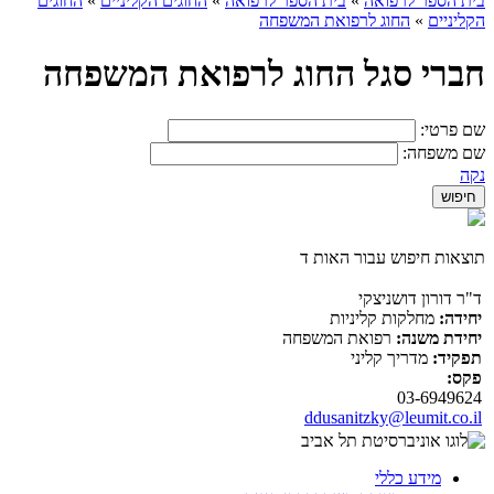
בית הספר לרפואה
»
בית הספר לרפואה
»
החוגים הקליניים
»
החוגים
הקליניים
»
החוג לרפואת המשפחה
חברי סגל החוג לרפואת המשפחה
שם פרטי:
שם משפחה:
נקה
תוצאות חיפוש עבור האות ד
ד"ר דורון דושניצקי
יחידה:
מחלקות קליניות
יחידת משנה:
רפואת המשפחה
תפקיד:
מדריך קליני
פקס:
03-6949624
ddusanitzky@leumit.co.il
מידע כללי