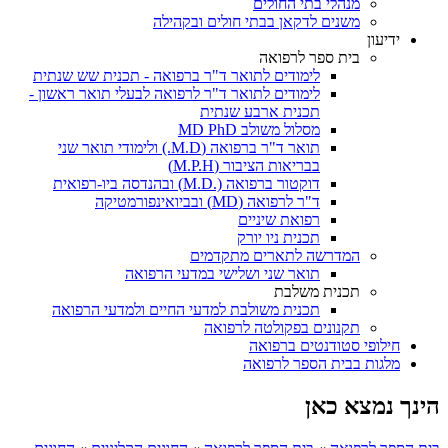
מנהלי בתי החולים
משנים לדקאן בבתי חולים ובקהילה
ידיעון
בית ספר לרפואה
לימודים לתואר ד"ר ברפואה - תכנית שש שנתית
לימודים לתואר ד"ר לרפואה לבעלי תואר ראשון -
תכנית ארבע שנתית
מסלול משולב MD PhD
תואר ד"ר ברפואה (M.D.) ולימודי תואר שני
בבריאות הציבור (M.P.H)
דוקטור ברפואה (.M.D) ובהנדסה ביו-רפואית
ד"ר לרפואה (MD) ובביואינפורמטיקה
רפואת שיניים
תכנית ניו יורק
המדרשה לתארים מתקדמים
תואר שני ושלישי במדעי הרפואה
תכנית משלבת
תכנית משולבת למדעי החיים ולמדעי הרפואה
תקנונים בפקולטה לרפואה
חילופי סטודנטים ברפואה
מלגות בבית הספר לרפואה
הינך נמצא כאן