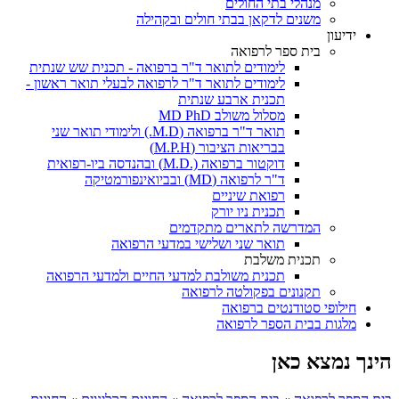
מנהלי בתי החולים
משנים לדקאן בבתי חולים ובקהילה
ידיעון
בית ספר לרפואה
לימודים לתואר ד"ר ברפואה - תכנית שש שנתית
לימודים לתואר ד"ר לרפואה לבעלי תואר ראשון -
תכנית ארבע שנתית
מסלול משולב MD PhD
תואר ד"ר ברפואה (M.D.) ולימודי תואר שני
בבריאות הציבור (M.P.H)
דוקטור ברפואה (.M.D) ובהנדסה ביו-רפואית
ד"ר לרפואה (MD) ובביואינפורמטיקה
רפואת שיניים
תכנית ניו יורק
המדרשה לתארים מתקדמים
תואר שני ושלישי במדעי הרפואה
תכנית משלבת
תכנית משולבת למדעי החיים ולמדעי הרפואה
תקנונים בפקולטה לרפואה
חילופי סטודנטים ברפואה
מלגות בבית הספר לרפואה
הינך נמצא כאן