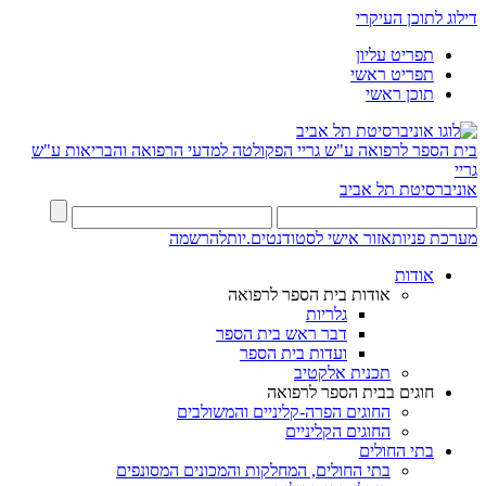
דילוג לתוכן העיקרי
תפריט עליון
תפריט ראשי
תוכן ראשי
בית הספר לרפואה ע"ש גריי
הפקולטה למדעי הרפואה והבריאות ע"ש
גריי
אוניברסיטת תל אביב
מערכת פניות
אזור אישי לסטודנטים.יות
להרשמה
אודות
אודות בית הספר לרפואה
גלריות
דבר ראש בית הספר
ועדות בית הספר
תכנית אלקטיב
חוגים בבית הספר לרפואה
החוגים הפרה-קליניים והמשולבים
החוגים הקליניים
בתי החולים
בתי החולים, המחלקות והמכונים המסונפים