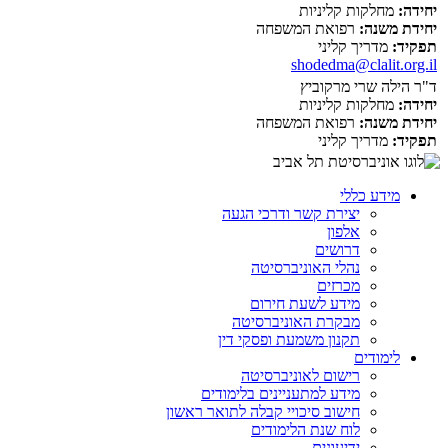
יחידה:
מחלקות קליניות
יחידת משנה:
רפואת המשפחה
תפקיד:
מדריך קליני
shodedma@clalit.org.il
ד"ר הילה שרי מרקוביץ
יחידה:
מחלקות קליניות
יחידת משנה:
רפואת המשפחה
תפקיד:
מדריך קליני
מידע כללי
יצירת קשר ודרכי הגעה
אלפון
דרושים
נהלי האוניברסיטה
מכרזים
מידע לשעת חירום
מבקרת האוניברסיטה
תקנון משמעת ופסקי דין
לימודים
רישום לאוניברסיטה
מידע למתעניינים בלימודים
חישוב סיכויי קבלה לתואר ראשון
לוח שנת הלימודים
ידיעונים