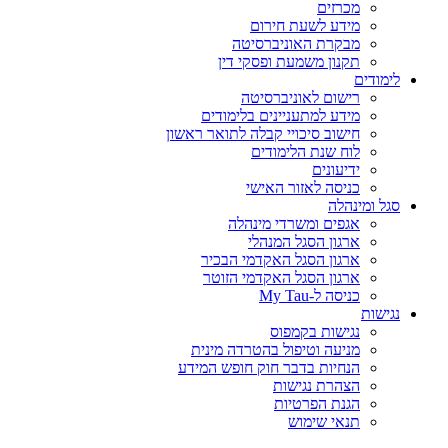
מכרזים
מידע לשעת חירום
מבקרת האוניברסיטה
תקנון משמעת ופסקי דין
לימודים
רישום לאוניברסיטה
מידע למתעניינים בלימודים
חישוב סיכויי קבלה לתואר ראשון
לוח שנת הלימודים
ידיעונים
כניסה לאזור האישי
סגל ומינהלה
אגפים ומשרדי מינהלה
ארגון הסגל המנהלי
ארגון הסגל האקדמי הבכיר
ארגון הסגל האקדמי הזוטר
כניסה ל-My Tau
נגישות
נגישות בקמפוס
מניעה וטיפול בהטרדה מינית
הנחיות בדבר חוק חופש המידע
הצהרת נגישות
הגנת הפרטיות
תנאי שימוש