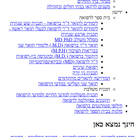
מנהלי בתי החולים
משנים לדקאן בבתי חולים ובקהילה
ידיעון
בית ספר לרפואה
לימודים לתואר ד"ר ברפואה - תכנית שש שנתית
לימודים לתואר ד"ר לרפואה לבעלי תואר ראשון -
תכנית ארבע שנתית
מסלול משולב MD PhD
תואר ד"ר ברפואה (M.D.) ולימודי תואר שני
בבריאות הציבור (M.P.H)
דוקטור ברפואה (.M.D) ובהנדסה ביו-רפואית
ד"ר לרפואה (MD) ובביואינפורמטיקה
רפואת שיניים
תכנית ניו יורק
המדרשה לתארים מתקדמים
תואר שני ושלישי במדעי הרפואה
תכנית משלבת
תכנית משולבת למדעי החיים ולמדעי הרפואה
תקנונים בפקולטה לרפואה
חילופי סטודנטים ברפואה
מלגות בבית הספר לרפואה
הינך נמצא כאן