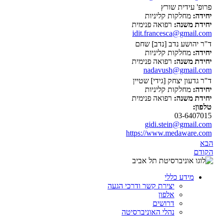
פרופ' עידית שורץ
יחידה:
מחלקות קליניות
יחידת משנה:
רפואה פנימית
idit.francesca@gmail.com
ד"ר יהושע נדב [נדב] שחם
יחידה:
מחלקות קליניות
יחידת משנה:
רפואה פנימית
nadavush@gmail.com
ד"ר גדעון יצחק [גידי] שטיין
יחידה:
מחלקות קליניות
יחידת משנה:
רפואה פנימית
טלפון:
03-6407015
gidi.stein@gmail.com
https://www.medaware.com
הבא
הקודם
מידע כללי
יצירת קשר ודרכי הגעה
אלפון
דרושים
נהלי האוניברסיטה