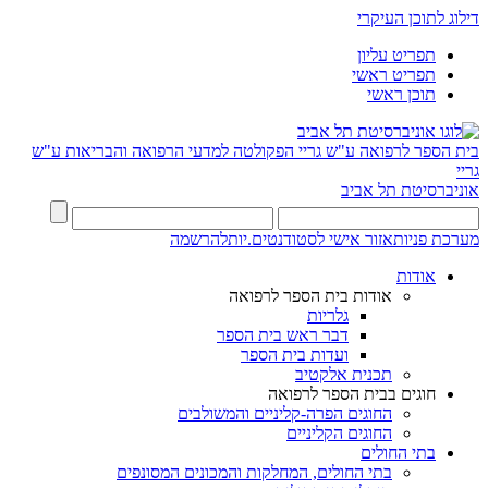
דילוג לתוכן העיקרי
תפריט עליון
תפריט ראשי
תוכן ראשי
בית הספר לרפואה ע"ש גריי
הפקולטה למדעי הרפואה והבריאות ע"ש
גריי
אוניברסיטת תל אביב
מערכת פניות
אזור אישי לסטודנטים.יות
להרשמה
אודות
אודות בית הספר לרפואה
גלריות
דבר ראש בית הספר
ועדות בית הספר
תכנית אלקטיב
חוגים בבית הספר לרפואה
החוגים הפרה-קליניים והמשולבים
החוגים הקליניים
בתי החולים
בתי החולים, המחלקות והמכונים המסונפים