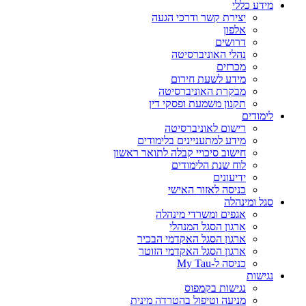
מידע כללי
יצירת קשר ודרכי הגעה
אלפון
דרושים
נהלי האוניברסיטה
מכרזים
מידע לשעת חירום
מבקרת האוניברסיטה
תקנון משמעת ופסקי דין
לימודים
רישום לאוניברסיטה
מידע למתעניינים בלימודים
חישוב סיכויי קבלה לתואר ראשון
לוח שנת הלימודים
ידיעונים
כניסה לאזור האישי
סגל ומינהלה
אגפים ומשרדי מינהלה
ארגון הסגל המנהלי
ארגון הסגל האקדמי הבכיר
ארגון הסגל האקדמי הזוטר
כניסה ל-My Tau
נגישות
נגישות בקמפוס
מניעה וטיפול בהטרדה מינית