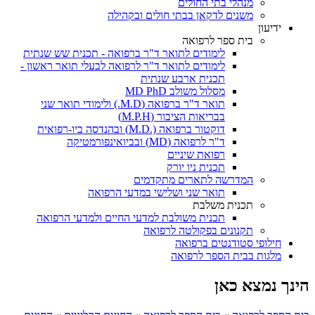
מנהלי בתי החולים
משנים לדקאן בבתי חולים ובקהילה
ידיעון
בית ספר לרפואה
לימודים לתואר ד"ר ברפואה - תכנית שש שנתית
לימודים לתואר ד"ר לרפואה לבעלי תואר ראשון -
תכנית ארבע שנתית
מסלול משולב MD PhD
תואר ד"ר ברפואה (M.D.) ולימודי תואר שני
בבריאות הציבור (M.P.H)
דוקטור ברפואה (.M.D) ובהנדסה ביו-רפואית
ד"ר לרפואה (MD) ובביואינפורמטיקה
רפואת שיניים
תכנית ניו יורק
המדרשה לתארים מתקדמים
תואר שני ושלישי במדעי הרפואה
תכנית משלבת
תכנית משולבת למדעי החיים ולמדעי הרפואה
תקנונים בפקולטה לרפואה
חילופי סטודנטים ברפואה
מלגות בבית הספר לרפואה
הינך נמצא כאן