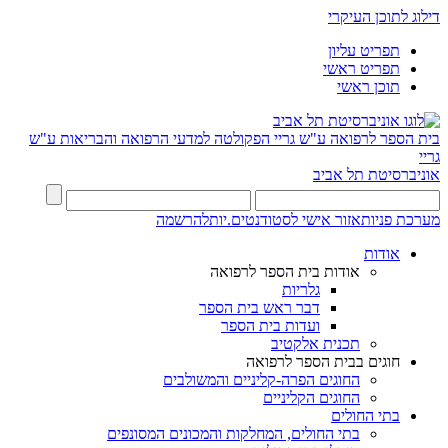
דילוג לתוכן העיקרי
תפריט עליון
תפריט ראשי
תוכן ראשי
בית הספר לרפואה ע"ש גריי
הפקולטה למדעי הרפואה והבריאות ע"ש
גריי
אוניברסיטת תל אביב
מערכת פניות
אזור אישי לסטודנטים.יות
להרשמה
אודות
אודות בית הספר לרפואה
גלריות
דבר ראש בית הספר
ועדות בית הספר
תכנית אלקטיב
חוגים בבית הספר לרפואה
החוגים הפרה-קליניים והמשולבים
החוגים הקליניים
בתי החולים
בתי החולים, המחלקות והמכונים המסונפים