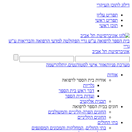
דילוג לתוכן העיקרי
תפריט עליון
תפריט ראשי
תוכן ראשי
בית הספר לרפואה ע"ש גריי
הפקולטה למדעי הרפואה והבריאות ע"ש
גריי
אוניברסיטת תל אביב
מערכת פניות
אזור אישי לסטודנטים.יות
להרשמה
אודות
אודות בית הספר לרפואה
גלריות
דבר ראש בית הספר
ועדות בית הספר
תכנית אלקטיב
חוגים בבית הספר לרפואה
החוגים הפרה-קליניים והמשולבים
החוגים הקליניים
בתי החולים
בתי החולים, המחלקות והמכונים המסונפים