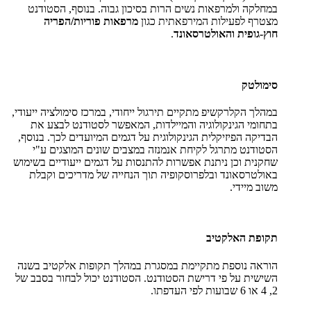
במחלקה ולמרפאות נשים הרות בסיכון גבוה. בנוסף, הסטודנט
מצטרף לפעילות המירפאתית כגון
מרפאות פוריות/הפריה
חוץ-גופית והאולטרסאונד
.
סימולטק
במהלך הקלרקשיפ מתקיים תירגול ייחודי, במרכז סימולציה ייעודי,
בתחומי הגינקולוגיה והמיילדות, המאפשר לסטודנט לבצע את
הבדיקה הפיזיקלית הגינקולוגית על דגמים המיועדים לכך. בנוסף,
הסטודנט מתרגל לקיחת אנמנזה במצבים שונים המוצגים ע"י
שחקנית וכן ניתנת אפשרות להתנסות על דגמים ייעודיים בשימוש
באולטרסאונד ובלפרוסקופיה תוך הנחייה של מדריכים וקבלת
משוב מיידי.
תקופת האלקטיב
הוראה נוספת מתקיימת במסגרת במהלך תקופות אלקטיב בשנה
השישית על פי דרישת הסטודנט. הסטודנט יכול לבחור בסבב של
2, 4 או 6 שבועות לפי העדפתו.