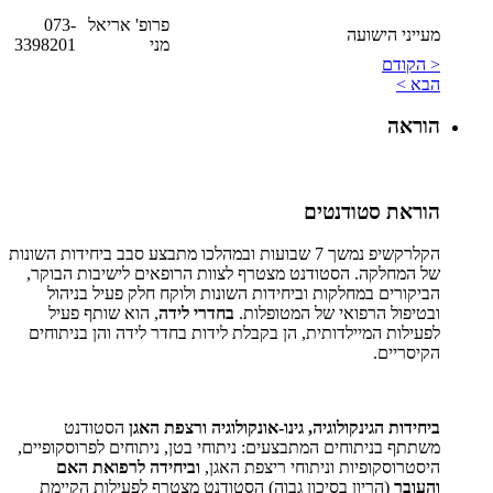
פרופ' אריאל
073-
מעייני הישועה
מני
3398201
< הקודם
הבא >
הוראה
הוראת סטודנטי
ם
הקלרקשיפ נמשך 7 שבועות ובמהלכו מתבצע סבב ביחידות השונות
של המחלקה. הסטודנט מצטרף לצוות הרופאים לישיבות הבוקר,
הביקורים במחלקות וביחידות השונות ולוקח חלק פעיל בניהול
ובטיפול הרפואי של המטופלות.
בחדרי לידה
, הוא שותף פעיל
לפעילות המיילדותית, הן בקבלת לידות בחדר לידה והן בניתוחים
הקיסריים.
ביחידות הגינקולוגיה, גינו-אונקולוגיה ורצפת האגן
הסטודנט
משתתף בניתוחים המתבצעים: ניתוחי בטן, ניתוחים לפרוסקופיים,
היסטרוסקופיות וניתוחי ריצפת האגן,
וביחידה לרפואת האם
והעובר
(הריון בסיכון גבוה) הסטודנט מצטרף לפעילות הקיימת