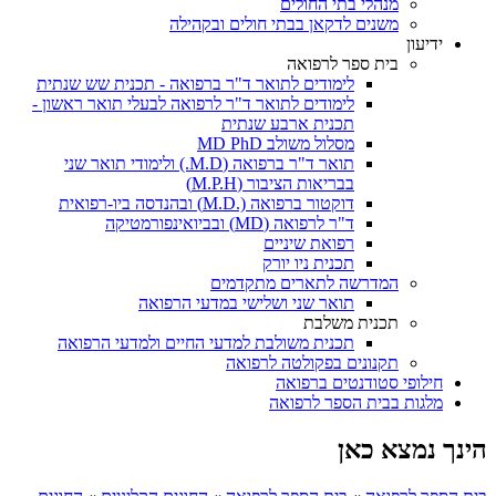
מנהלי בתי החולים
משנים לדקאן בבתי חולים ובקהילה
ידיעון
בית ספר לרפואה
לימודים לתואר ד"ר ברפואה - תכנית שש שנתית
לימודים לתואר ד"ר לרפואה לבעלי תואר ראשון -
תכנית ארבע שנתית
מסלול משולב MD PhD
תואר ד"ר ברפואה (M.D.) ולימודי תואר שני
בבריאות הציבור (M.P.H)
דוקטור ברפואה (.M.D) ובהנדסה ביו-רפואית
ד"ר לרפואה (MD) ובביואינפורמטיקה
רפואת שיניים
תכנית ניו יורק
המדרשה לתארים מתקדמים
תואר שני ושלישי במדעי הרפואה
תכנית משלבת
תכנית משולבת למדעי החיים ולמדעי הרפואה
תקנונים בפקולטה לרפואה
חילופי סטודנטים ברפואה
מלגות בבית הספר לרפואה
הינך נמצא כאן