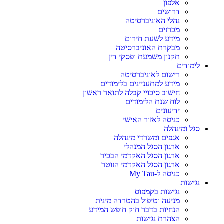
אלפון
דרושים
נהלי האוניברסיטה
מכרזים
מידע לשעת חירום
מבקרת האוניברסיטה
תקנון משמעת ופסקי דין
לימודים
רישום לאוניברסיטה
מידע למתעניינים בלימודים
חישוב סיכויי קבלה לתואר ראשון
לוח שנת הלימודים
ידיעונים
כניסה לאזור האישי
סגל ומינהלה
אגפים ומשרדי מינהלה
ארגון הסגל המנהלי
ארגון הסגל האקדמי הבכיר
ארגון הסגל האקדמי הזוטר
כניסה ל-My Tau
נגישות
נגישות בקמפוס
מניעה וטיפול בהטרדה מינית
הנחיות בדבר חוק חופש המידע
הצהרת נגישות