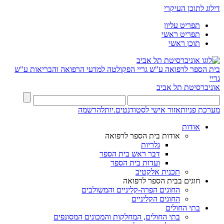
דילוג לתוכן העיקרי
תפריט עליון
תפריט ראשי
תוכן ראשי
בית הספר לרפואה ע"ש גריי
הפקולטה למדעי הרפואה והבריאות ע"ש
גריי
אוניברסיטת תל אביב
מערכת פניות
אזור אישי לסטודנטים.יות
להרשמה
אודות
אודות בית הספר לרפואה
גלריות
דבר ראש בית הספר
ועדות בית הספר
תכנית אלקטיב
חוגים בבית הספר לרפואה
החוגים הפרה-קליניים והמשולבים
החוגים הקליניים
בתי החולים
בתי החולים, המחלקות והמכונים המסונפים