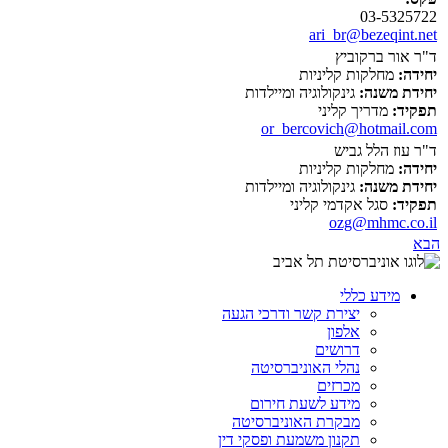
03-5325722
ari_br@bezeqint.net
ד"ר אור ברקוביץ
יחידה:
מחלקות קליניות
יחידת משנה:
גינקולוגיה ומיילדות
תפקיד:
מדריך קליני
or_bercovich@hotmail.com
ד"ר עוז הלל גביש
יחידה:
מחלקות קליניות
יחידת משנה:
גינקולוגיה ומיילדות
תפקיד:
סגל אקדמי קליני
ozg@mhmc.co.il
הבא
מידע כללי
יצירת קשר ודרכי הגעה
אלפון
דרושים
נהלי האוניברסיטה
מכרזים
מידע לשעת חירום
מבקרת האוניברסיטה
תקנון משמעת ופסקי דין