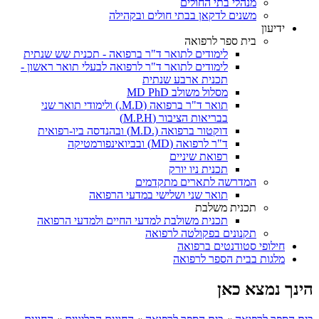
מנהלי בתי החולים
משנים לדקאן בבתי חולים ובקהילה
ידיעון
בית ספר לרפואה
לימודים לתואר ד"ר ברפואה - תכנית שש שנתית
לימודים לתואר ד"ר לרפואה לבעלי תואר ראשון -
תכנית ארבע שנתית
מסלול משולב MD PhD
תואר ד"ר ברפואה (M.D.) ולימודי תואר שני
בבריאות הציבור (M.P.H)
דוקטור ברפואה (.M.D) ובהנדסה ביו-רפואית
ד"ר לרפואה (MD) ובביואינפורמטיקה
רפואת שיניים
תכנית ניו יורק
המדרשה לתארים מתקדמים
תואר שני ושלישי במדעי הרפואה
תכנית משלבת
תכנית משולבת למדעי החיים ולמדעי הרפואה
תקנונים בפקולטה לרפואה
חילופי סטודנטים ברפואה
מלגות בבית הספר לרפואה
הינך נמצא כאן