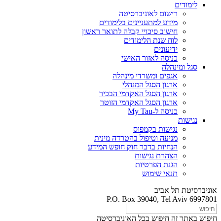
לימודים
רישום לאוניברסיטה
מידע למתעניינים בלימודים
חישוב סיכויי קבלה לתואר ראשון
לוח שנת הלימודים
ידיעונים
כניסה לאזור האישי
סגל ומינהלה
אגפים ומשרדי מינהלה
ארגון הסגל המנהלי
ארגון הסגל האקדמי הבכיר
ארגון הסגל האקדמי הזוטר
כניסה ל-My Tau
נגישות
נגישות בקמפוס
מניעה וטיפול בהטרדה מינית
הנחיות בדבר חוק חופש המידע
הצהרת נגישות
הגנת הפרטיות
תנאי שימוש
אוניברסיטת תל אביב
P.O. Box 39040, Tel Aviv 6997801
חיפוש באתר זה
חיפוש בכל האוניברסיטה