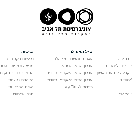
סגל ומינהלה
נגישות
יברסיטה
אגפים ומשרדי מינהלה
נגישות בקמפוס
יינים בלימודים
ארגון הסגל המנהלי
מניעה וטיפול בהטר
י קבלה לתואר ראשון
ארגון הסגל האקדמי הבכיר
הנחיות בדבר חוק ח
ימודים
ארגון הסגל האקדמי הזוטר
הצהרת נגישות
כניסה ל-My Tau
הגנת הפרטיות
 האישי
תנאי שימוש