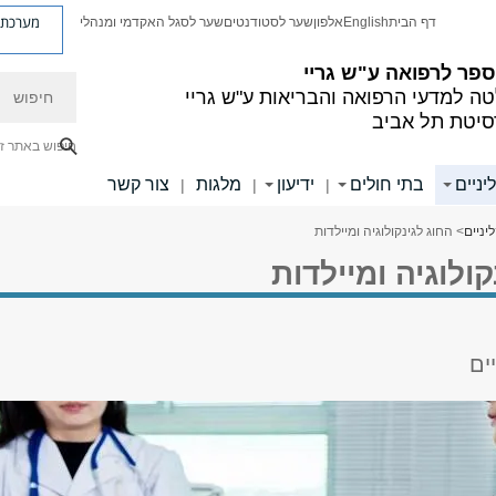
מערכת פ
דף הבית
English
אלפון
שער לסטודנטים
שער לסגל האקדמי ומנהלי
פר לרפואה ע"ש גריי
חיפוש
ה למדעי הרפואה והבריאות ע"ש גריי
סיטת תל אביב
חיפוש באתר ז
יניים
בתי חולים
ידיעון
מלגות
צור קשר
|
|
|
יניים
> החוג לגינקולוגיה ומיילדות
קולוגיה ומיילדות
ים