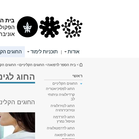
תוכן
תפריט
עליון
ראשי
בית הס
הפקולט
אוניבר
אודות
תוכניות לימוד
החוגים הקל
|
הינך נמצא כאן
>
בית הספר לרפואה
>
החוגים הקליניים
>
החוגים הקל
החוג לגינ
ראשי
החוגים הקליניים
החוג לפסיכיאטריה
קרדיולוגיה וניתוחי
לב
החוגים הקליני
החוג לנוירולוגיה
ונוירוכירורגיה
החוג להרדמה
וטיפול נמרץ
החוג לדרמטולוגיה
החוג לרפואה