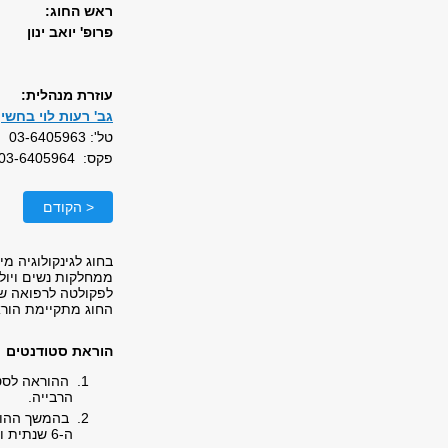
ראש החוג:
פרופ' יואב ינון
עוזרת מנהלית:
גב' רעות לוי בחשי
טל': 03-6405963
פקס: 03-6405964
< הקודם
בחוג לגינקולוגיה מ
לפקולטה לרפואה של
החוג מתקיימת הור
הוראת סטודנטים
ההוראה לסטו
הרבייה.
בהמשך ההורא
ה-6 שנתית ובשנה השלישית בתכנית ה-4 שנתית.