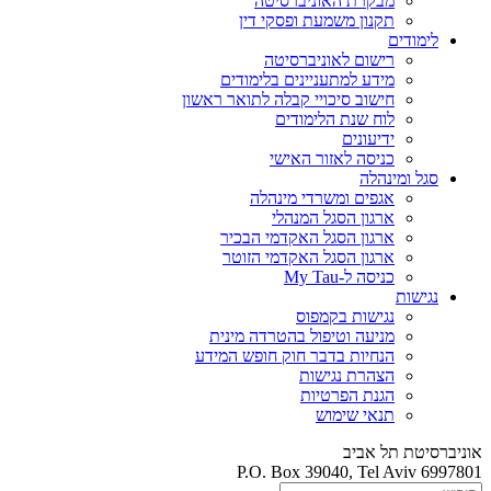
מבקרת האוניברסיטה
תקנון משמעת ופסקי דין
לימודים
רישום לאוניברסיטה
מידע למתעניינים בלימודים
חישוב סיכויי קבלה לתואר ראשון
לוח שנת הלימודים
ידיעונים
כניסה לאזור האישי
סגל ומינהלה
אגפים ומשרדי מינהלה
ארגון הסגל המנהלי
ארגון הסגל האקדמי הבכיר
ארגון הסגל האקדמי הזוטר
כניסה ל-My Tau
נגישות
נגישות בקמפוס
מניעה וטיפול בהטרדה מינית
הנחיות בדבר חוק חופש המידע
הצהרת נגישות
הגנת הפרטיות
תנאי שימוש
אוניברסיטת תל אביב
P.O. Box 39040, Tel Aviv 6997801