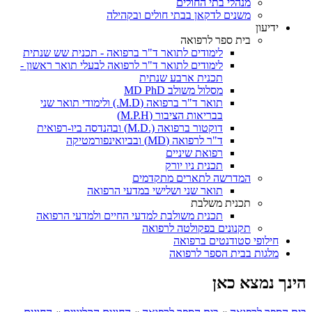
מנהלי בתי החולים
משנים לדקאן בבתי חולים ובקהילה
ידיעון
בית ספר לרפואה
לימודים לתואר ד"ר ברפואה - תכנית שש שנתית
לימודים לתואר ד"ר לרפואה לבעלי תואר ראשון -
תכנית ארבע שנתית
מסלול משולב MD PhD
תואר ד"ר ברפואה (M.D.) ולימודי תואר שני
בבריאות הציבור (M.P.H)
דוקטור ברפואה (.M.D) ובהנדסה ביו-רפואית
ד"ר לרפואה (MD) ובביואינפורמטיקה
רפואת שיניים
תכנית ניו יורק
המדרשה לתארים מתקדמים
תואר שני ושלישי במדעי הרפואה
תכנית משלבת
תכנית משולבת למדעי החיים ולמדעי הרפואה
תקנונים בפקולטה לרפואה
חילופי סטודנטים ברפואה
מלגות בבית הספר לרפואה
הינך נמצא כאן