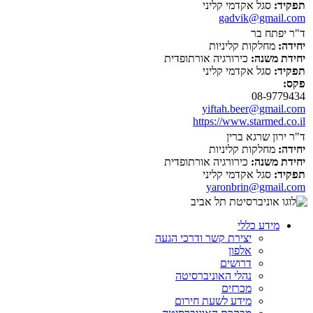
תפקיד:
סגל אקדמי קליני
gadvik@gmail.com
ד"ר יפתח בר
יחידה:
מחלקות קליניות
יחידת משנה:
כירורגיה אורתופדית
תפקיד:
סגל אקדמי קליני
פקס:
08-9779434
yiftah.beer@gmail.com
https://www.starmed.co.il
ד"ר ירון שרגא ברין
יחידה:
מחלקות קליניות
יחידת משנה:
כירורגיה אורתופדית
תפקיד:
סגל אקדמי קליני
yaronbrin@gmail.com
מידע כללי
יצירת קשר ודרכי הגעה
אלפון
דרושים
נהלי האוניברסיטה
מכרזים
מידע לשעת חירום