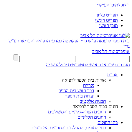
דילוג לתוכן העיקרי
תפריט עליון
תפריט ראשי
תוכן ראשי
בית הספר לרפואה ע"ש גריי
הפקולטה למדעי הרפואה והבריאות ע"ש
גריי
אוניברסיטת תל אביב
מערכת פניות
אזור אישי לסטודנטים.יות
להרשמה
אודות
אודות בית הספר לרפואה
גלריות
דבר ראש בית הספר
ועדות בית הספר
תכנית אלקטיב
חוגים בבית הספר לרפואה
החוגים הפרה-קליניים והמשולבים
החוגים הקליניים
בתי החולים
בתי החולים, המחלקות והמכונים המסונפים