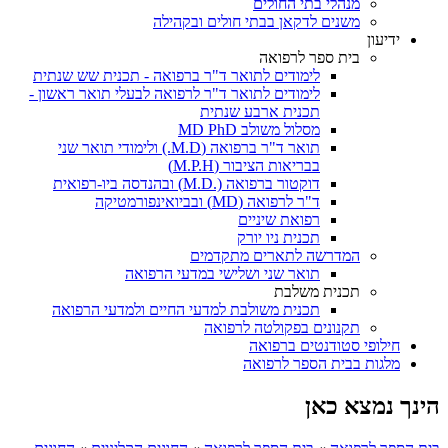
מנהלי בתי החולים
משנים לדקאן בבתי חולים ובקהילה
ידיעון
בית ספר לרפואה
לימודים לתואר ד"ר ברפואה - תכנית שש שנתית
לימודים לתואר ד"ר לרפואה לבעלי תואר ראשון -
תכנית ארבע שנתית
מסלול משולב MD PhD
תואר ד"ר ברפואה (M.D.) ולימודי תואר שני
בבריאות הציבור (M.P.H)
דוקטור ברפואה (.M.D) ובהנדסה ביו-רפואית
ד"ר לרפואה (MD) ובביואינפורמטיקה
רפואת שיניים
תכנית ניו יורק
המדרשה לתארים מתקדמים
תואר שני ושלישי במדעי הרפואה
תכנית משלבת
תכנית משולבת למדעי החיים ולמדעי הרפואה
תקנונים בפקולטה לרפואה
חילופי סטודנטים ברפואה
מלגות בבית הספר לרפואה
הינך נמצא כאן