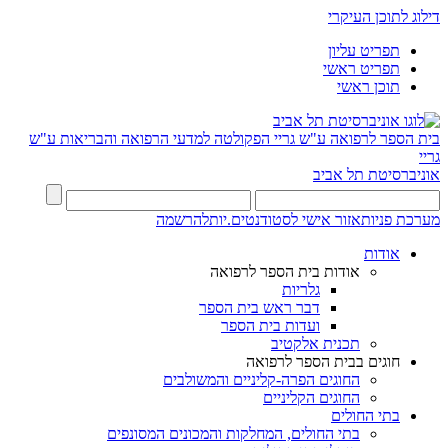
דילוג לתוכן העיקרי
תפריט עליון
תפריט ראשי
תוכן ראשי
בית הספר לרפואה ע"ש גריי
הפקולטה למדעי הרפואה והבריאות ע"ש
גריי
אוניברסיטת תל אביב
מערכת פניות
אזור אישי לסטודנטים.יות
להרשמה
אודות
אודות בית הספר לרפואה
גלריות
דבר ראש בית הספר
ועדות בית הספר
תכנית אלקטיב
חוגים בבית הספר לרפואה
החוגים הפרה-קליניים והמשולבים
החוגים הקליניים
בתי החולים
בתי החולים, המחלקות והמכונים המסונפים