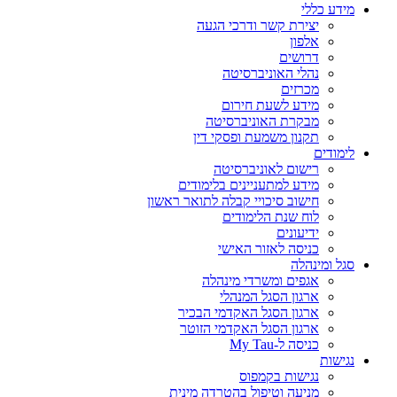
מידע כללי
יצירת קשר ודרכי הגעה
אלפון
דרושים
נהלי האוניברסיטה
מכרזים
מידע לשעת חירום
מבקרת האוניברסיטה
תקנון משמעת ופסקי דין
לימודים
רישום לאוניברסיטה
מידע למתעניינים בלימודים
חישוב סיכויי קבלה לתואר ראשון
לוח שנת הלימודים
ידיעונים
כניסה לאזור האישי
סגל ומינהלה
אגפים ומשרדי מינהלה
ארגון הסגל המנהלי
ארגון הסגל האקדמי הבכיר
ארגון הסגל האקדמי הזוטר
כניסה ל-My Tau
נגישות
נגישות בקמפוס
מניעה וטיפול בהטרדה מינית