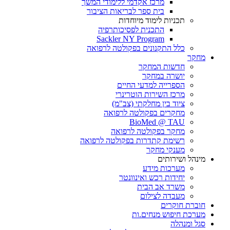
מרכז אקדמי ללימודי המשך
בית ספר לבריאות הציבור
תכניות לימוד מיוחדות
התכנית לפסיכותרפיה
Sackler NY Program
כלל התקנונים בפקולטה לרפואה
מחקר
חדשות המחקר
יושרה במחקר
הספרייה למדעי החיים
מרכז השירות הוטרינרי
ציוד בין מחלקתי (צב"מ)
מחקרים בפקולטה לרפואה
BioMed @ TAU
מחקר בפקולטה לרפואה
רשימת קתדרות בפקולטה לרפואה
מענקי מחקר
מינהל ושירותים
מערכות מידע
יחידות רכש ואינוונטר
משרד אב הבית
מעבדה לצילום
חוברת חוקרים
מערכת חיפוש מנחים.ות
סגל ומנהלה