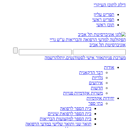
דילוג לתוכן העיקרי
תפריט עליון
תפריט ראשי
תוכן ראשי
הפקולטה למדעי הרפואה והבריאות ע"ש גריי
אוניברסיטת תל אביב
מערכת פניות
אזור אישי לסטודנטים.יות
להרשמה
אודות
דבר הדקאנית
גלריות
אירועים
חדשות
משרות אקדמיות פנויות
יחידות אקדמיות
בתי ספר
בית הספר לרפואה
בית הספר לרפואת שיניים
בית הספר למקצועות הבריאות
תואר שני ותואר שלישי במדעי הרפואה