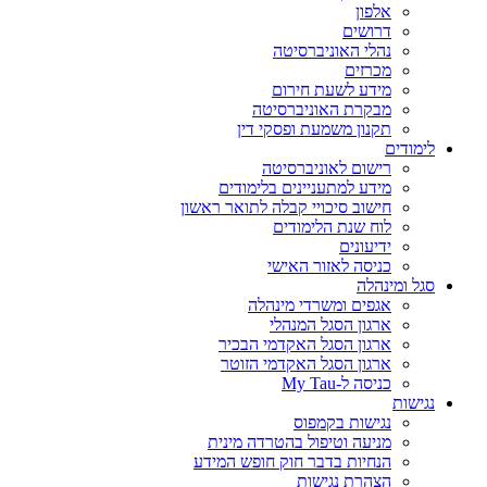
אלפון
דרושים
נהלי האוניברסיטה
מכרזים
מידע לשעת חירום
מבקרת האוניברסיטה
תקנון משמעת ופסקי דין
לימודים
רישום לאוניברסיטה
מידע למתעניינים בלימודים
חישוב סיכויי קבלה לתואר ראשון
לוח שנת הלימודים
ידיעונים
כניסה לאזור האישי
סגל ומינהלה
אגפים ומשרדי מינהלה
ארגון הסגל המנהלי
ארגון הסגל האקדמי הבכיר
ארגון הסגל האקדמי הזוטר
כניסה ל-My Tau
נגישות
נגישות בקמפוס
מניעה וטיפול בהטרדה מינית
הנחיות בדבר חוק חופש המידע
הצהרת נגישות