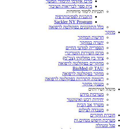
מרכז אקדמי ללימודי המשך
בית ספר לבריאות הציבור
תכניות לימוד מיוחדות
התכנית לפסיכותרפיה
Sackler NY Program
כלל התקנונים בפקולטה לרפואה
מחקר
חדשות המחקר
יושרה במחקר
הספרייה למדעי החיים
מרכז השירות הוטרינרי
ציוד בין מחלקתי (צב"מ)
מחקרים בפקולטה לרפואה
BioMed @ TAU
מחקר בפקולטה לרפואה
רשימת קתדרות בפקולטה לרפואה
מענקי מחקר
מינהל ושירותים
מערכות מידע
יחידות רכש ואינוונטר
משרד אב הבית
מעבדה לצילום
חוברת חוקרים
מערכת חיפוש מנחים.ות
סגל ומנהלה