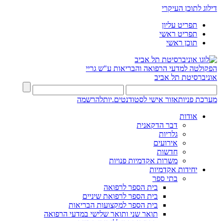
דילוג לתוכן העיקרי
תפריט עליון
תפריט ראשי
תוכן ראשי
הפקולטה למדעי הרפואה והבריאות ע"ש גריי
אוניברסיטת תל אביב
מערכת פניות
אזור אישי לסטודנטים.יות
להרשמה
אודות
דבר הדקאנית
גלריות
אירועים
חדשות
משרות אקדמיות פנויות
יחידות אקדמיות
בתי ספר
בית הספר לרפואה
בית הספר לרפואת שיניים
בית הספר למקצועות הבריאות
תואר שני ותואר שלישי במדעי הרפואה