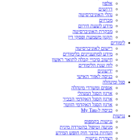
אלפון
דרושים
נהלי האוניברסיטה
מכרזים
מידע לשעת חירום
מבקרת האוניברסיטה
תקנון משמעת ופסקי דין
לימודים
רישום לאוניברסיטה
מידע למתעניינים בלימודים
חישוב סיכויי קבלה לתואר ראשון
לוח שנת הלימודים
ידיעונים
כניסה לאזור האישי
סגל ומינהלה
אגפים ומשרדי מינהלה
ארגון הסגל המנהלי
ארגון הסגל האקדמי הבכיר
ארגון הסגל האקדמי הזוטר
כניסה ל-My Tau
נגישות
נגישות בקמפוס
מניעה וטיפול בהטרדה מינית
הנחיות בדבר חוק חופש המידע
הצהרת נגישות