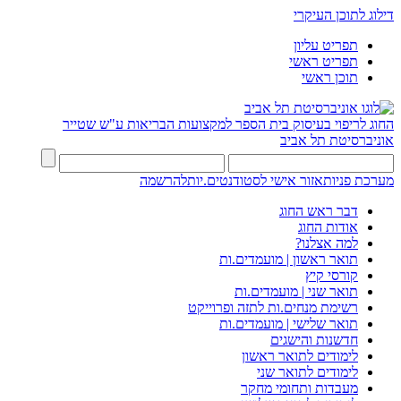
דילוג לתוכן העיקרי
תפריט עליון
תפריט ראשי
תוכן ראשי
החוג לריפוי בעיסוק
בית הספר למקצועות הבריאות ע"ש שטייר
אוניברסיטת תל אביב
מערכת פניות
אזור אישי לסטודנטים.יות
להרשמה
דבר ראש החוג
אודות החוג
למה אצלנו?
תואר ראשון | מועמדים.ות
קורסי קיץ
תואר שני | מועמדים.ות
רשימת מנחים.ות לתזה ופרוייקט
תואר שלישי | מועמדים.ות
חדשנות והישגים
לימודים לתואר ראשון
לימודים לתואר שני
מעבדות ותחומי מחקר