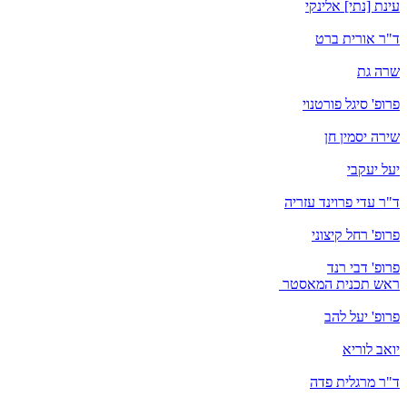
עינת [נתי] אלינקי
ד"ר אורית ברט
שרה גת
פרופ' סיגל פורטנוי
שירה יסמין חן
יעל יעקבי
ד"ר עדי פרוינד עזריה
פרופ' רחל קיצוני
פרופ' דבי רנד
ראש תכנית המאסטר
פרופ' יעל להב
יואב לוריא
ד"ר מרגלית פדה