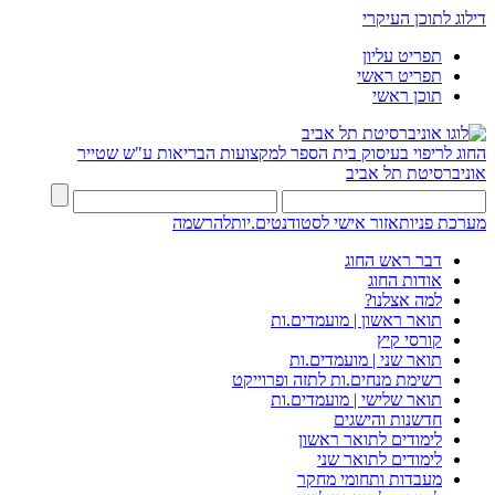
דילוג לתוכן העיקרי
תפריט עליון
תפריט ראשי
תוכן ראשי
החוג לריפוי בעיסוק
בית הספר למקצועות הבריאות ע"ש שטייר
אוניברסיטת תל אביב
מערכת פניות
אזור אישי לסטודנטים.יות
להרשמה
דבר ראש החוג
אודות החוג
למה אצלנו?
תואר ראשון | מועמדים.ות
קורסי קיץ
תואר שני | מועמדים.ות
רשימת מנחים.ות לתזה ופרוייקט
תואר שלישי | מועמדים.ות
חדשנות והישגים
לימודים לתואר ראשון
לימודים לתואר שני
מעבדות ותחומי מחקר