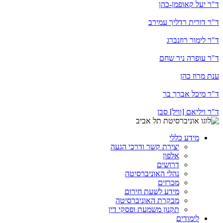
ד"ר יעל קאופמן-כהן
ד"ר דורית רדליך עמירב
ד"ר לימור רוזנברג
ד"ר עופרה ניר שחם
ענת מרוז כהן
ד"ר מיכל אברך בר
ד"ר ויליאם [וויל] סבן
מידע כללי
יצירת קשר ודרכי הגעה
אלפון
דרושים
נהלי האוניברסיטה
מכרזים
מידע לשעת חירום
מבקרת האוניברסיטה
תקנון משמעת ופסקי דין
לימודים