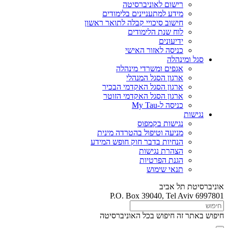
רישום לאוניברסיטה
מידע למתעניינים בלימודים
חישוב סיכויי קבלה לתואר ראשון
לוח שנת הלימודים
ידיעונים
כניסה לאזור האישי
סגל ומינהלה
אגפים ומשרדי מינהלה
ארגון הסגל המנהלי
ארגון הסגל האקדמי הבכיר
ארגון הסגל האקדמי הזוטר
כניסה ל-My Tau
נגישות
נגישות בקמפוס
מניעה וטיפול בהטרדה מינית
הנחיות בדבר חוק חופש המידע
הצהרת נגישות
הגנת הפרטיות
תנאי שימוש
אוניברסיטת תל אביב
P.O. Box 39040, Tel Aviv 6997801
חיפוש באתר זה
חיפוש בכל האוניברסיטה