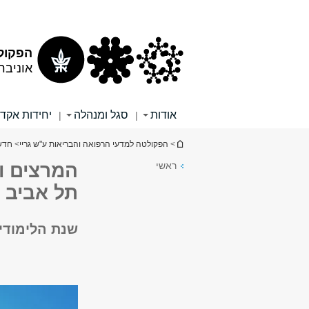
תוכן
תפריט
עליון
ראשי
הפקולט
אוניבר
אודות
סגל ומנהלה
יחידות אקד
|
|
הינך נמצא כאן
>
הפקולטה למדעי הרפואה והבריאות ע"ש גריי
>
חדש
ראשי
המרצים ו
תל אביב
שנת הלימוד