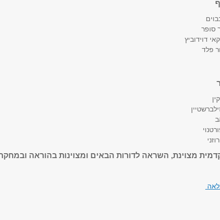
ף
בוים
 סופר
י דוידוביץ
ר פלד
ין
ילברשטיין
ב
רטנוי
וזני
מית מצוינת, השראה לדורות הבאים ומצוינות בהוראה ובמחקר
לאה