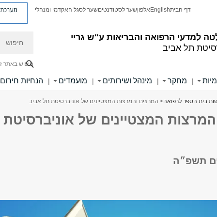
מערכת פ
דף הבית
English
אלפון
שער לסטודנטים
שער לסגל האקדמי ומנהלי
חיפוש
ה למדעי הרפואה והבריאות ע"ש גריי
סיטת תל אביב
חיפוש באתר ז
מיות
מחקר
מינהל ושירותים
מועמדים
הנחיות חירום
|
|
|
|
ות בית הספר לרפואה
> המרצים והמרצות המצטיינים של אוניברסיטת תל אביב
המרצות המצטיינים של אוניברסיטת
ים תשפ״ה