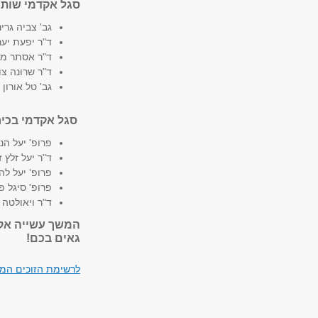
סגל אקדמי שות
גב' צביה גרינ
ד"ר יפעת יער
ד"ר אסתר מקא
ד"ר שרונה צו
גב' טל אורון
סגל אקדמי בכיר
פרופ' יעל הנק
ד"ר יעל זלץ ז
פרופ' יעל לה
פרופ' סיגל פו
ד"ר ויאולטה ר
המשך עשייה אקד
גאים בכם!
לרשימת הזוכים המ