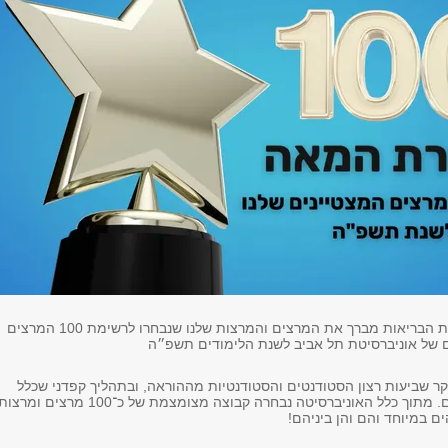
בית הספר למקצועות הבריאות מברך את המרצים והמרצות שלנו שנבחרו לרשימת 100 המרצים
ם של אוניברסיטת תל אביב לשנת הלימודים תשפ״ה
 שביעות רצון הסטודנטים והסטודנטיות מההוראה, ובתהליך קפדני שכלל
קריטריונים מחמירים. מתוך כלל האוניברסיטה נבחרה קבוצה מצומצמת של כ־100 מרצים ומרצו
ים במיוחד והם והן ביניהם!