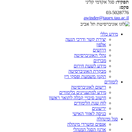
תפקיד:
סגל אקדמי קליני
פקס:
03-5028776
awinder@tauex.tau.ac.il
מידע כללי
יצירת קשר ודרכי הגעה
אלפון
דרושים
נהלי האוניברסיטה
מכרזים
מידע לשעת חירום
מבקרת האוניברסיטה
תקנון משמעת ופסקי דין
לימודים
רישום לאוניברסיטה
מידע למתעניינים בלימודים
חישוב סיכויי קבלה לתואר ראשון
לוח שנת הלימודים
ידיעונים
כניסה לאזור האישי
סגל ומינהלה
אגפים ומשרדי מינהלה
ארגון הסגל המנהלי