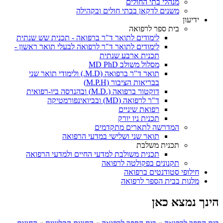
מנהלי בתי החולים
משנים לדקאן בבתי חולים ובקהילה
ידיעון
בית ספר לרפואה
לימודים לתואר ד"ר ברפואה - תכנית שש שנתית
לימודים לתואר ד"ר לרפואה לבעלי תואר ראשון -
תכנית ארבע שנתית
מסלול משולב MD PhD
תואר ד"ר ברפואה (M.D.) ולימודי תואר שני
בבריאות הציבור (M.P.H)
דוקטור ברפואה (.M.D) ובהנדסה ביו-רפואית
ד"ר לרפואה (MD) ובביואינפורמטיקה
רפואת שיניים
תכנית ניו יורק
המדרשה לתארים מתקדמים
תואר שני ושלישי במדעי הרפואה
תכנית משלבת
תכנית משולבת למדעי החיים ולמדעי הרפואה
תקנונים בפקולטה לרפואה
חילופי סטודנטים ברפואה
מלגות בבית הספר לרפואה
הינך נמצא כאן