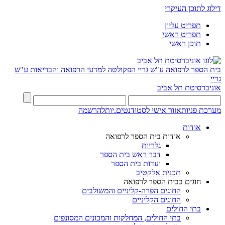
דילוג לתוכן העיקרי
תפריט עליון
תפריט ראשי
תוכן ראשי
בית הספר לרפואה ע"ש גריי
הפקולטה למדעי הרפואה והבריאות ע"ש
גריי
אוניברסיטת תל אביב
מערכת פניות
אזור אישי לסטודנטים.יות
להרשמה
אודות
אודות בית הספר לרפואה
גלריות
דבר ראש בית הספר
ועדות בית הספר
תכנית אלקטיב
חוגים בבית הספר לרפואה
החוגים הפרה-קליניים והמשולבים
החוגים הקליניים
בתי החולים
בתי החולים, המחלקות והמכונים המסונפים