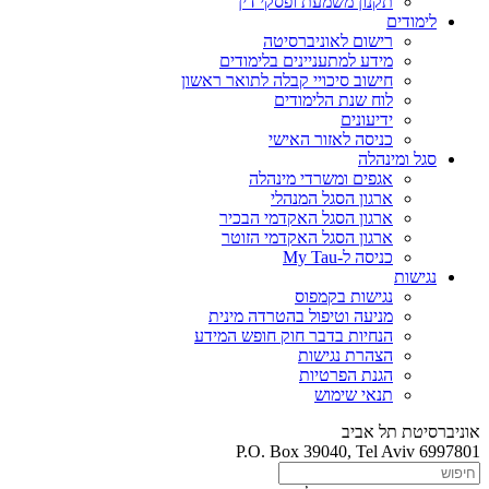
תקנון משמעת ופסקי דין
לימודים
רישום לאוניברסיטה
מידע למתעניינים בלימודים
חישוב סיכויי קבלה לתואר ראשון
לוח שנת הלימודים
ידיעונים
כניסה לאזור האישי
סגל ומינהלה
אגפים ומשרדי מינהלה
ארגון הסגל המנהלי
ארגון הסגל האקדמי הבכיר
ארגון הסגל האקדמי הזוטר
כניסה ל-My Tau
נגישות
נגישות בקמפוס
מניעה וטיפול בהטרדה מינית
הנחיות בדבר חוק חופש המידע
הצהרת נגישות
הגנת הפרטיות
תנאי שימוש
אוניברסיטת תל אביב
P.O. Box 39040, Tel Aviv 6997801