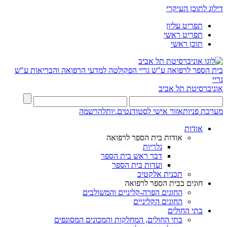
דילוג לתוכן העיקרי
תפריט עליון
תפריט ראשי
תוכן ראשי
בית הספר לרפואה ע"ש גריי
הפקולטה למדעי הרפואה והבריאות ע"ש
גריי
אוניברסיטת תל אביב
מערכת פניות
אזור אישי לסטודנטים.יות
להרשמה
אודות
אודות בית הספר לרפואה
גלריות
דבר ראש בית הספר
ועדות בית הספר
תכנית אלקטיב
חוגים בבית הספר לרפואה
החוגים הפרה-קליניים והמשולבים
החוגים הקליניים
בתי החולים
בתי החולים, המחלקות והמכונים המסונפים