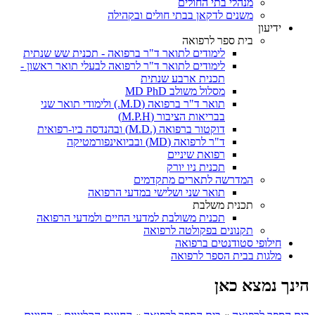
מנהלי בתי החולים
משנים לדקאן בבתי חולים ובקהילה
ידיעון
בית ספר לרפואה
לימודים לתואר ד"ר ברפואה - תכנית שש שנתית
לימודים לתואר ד"ר לרפואה לבעלי תואר ראשון -
תכנית ארבע שנתית
מסלול משולב MD PhD
תואר ד"ר ברפואה (M.D.) ולימודי תואר שני
בבריאות הציבור (M.P.H)
דוקטור ברפואה (.M.D) ובהנדסה ביו-רפואית
ד"ר לרפואה (MD) ובביואינפורמטיקה
רפואת שיניים
תכנית ניו יורק
המדרשה לתארים מתקדמים
תואר שני ושלישי במדעי הרפואה
תכנית משלבת
תכנית משולבת למדעי החיים ולמדעי הרפואה
תקנונים בפקולטה לרפואה
חילופי סטודנטים ברפואה
מלגות בבית הספר לרפואה
הינך נמצא כאן