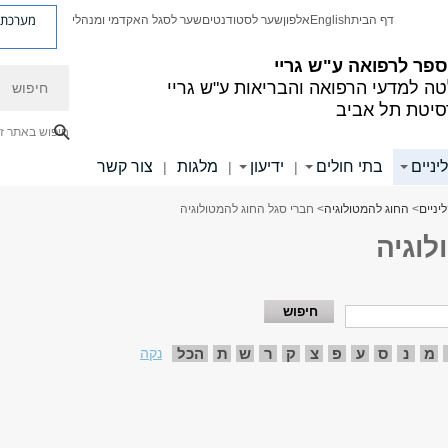
מערכת פ
דף הבית
English
אלפון
שער לסטודנטים
שער לסגל האקדמי ומנהלי
פר לרפואה ע"ש גריי
חיפוש
ה למדעי הרפואה והבריאות ע"ש גריי
סיטת תל אביב
חיפוש באתר ז
יניים
בתי חולים
ידיעון
מלגות
צור קשר
|
|
|
יניים
>
החוג להמטולוגיה
> חברי סגל החוג להמטולוגיה
לוגיה
מ
נ
ס
ע
פ
צ
ק
ר
ש
ת
הכל
נקה