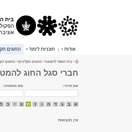
תוכן
תפריט
עליון
ראשי
בית הס
הפקולט
אוניבר
אודות
תוכניות לימוד
החוגים הקל
|
הינך נמצא כאן
>
בית הספר לרפואה
>
החוגים הקליניים
>
החוגים הקל
חברי סגל החוג להמטו
שם פרטי:
שם משפחה:
א
ב
ג
ד
ה
ו
ז
ח
ט
י
כ
ל
אין תוצאות