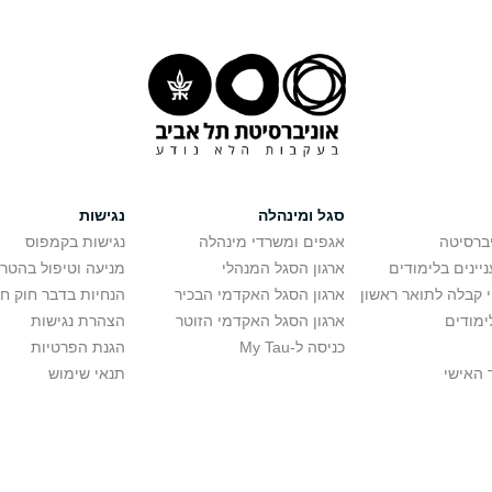
סגל ומינהלה
נגישות
יברסיטה
אגפים ומשרדי מינהלה
נגישות בקמפוס
יינים בלימודים
ארגון הסגל המנהלי
מניעה וטיפול בהטר
י קבלה לתואר ראשון
ארגון הסגל האקדמי הבכיר
הנחיות בדבר חוק ח
ימודים
ארגון הסגל האקדמי הזוטר
הצהרת נגישות
כניסה ל-My Tau
הגנת הפרטיות
 האישי
תנאי שימוש