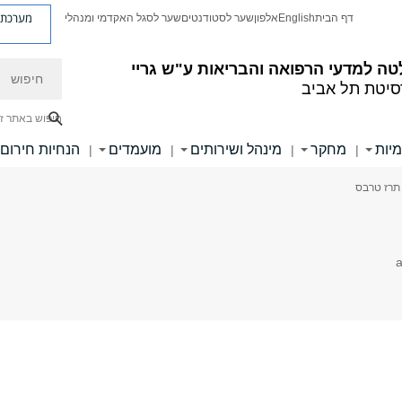
מערכת פ
דף הבית
English
אלפון
שער לסטודנטים
שער לסגל האקדמי ומנהלי
חיפוש
ה למדעי הרפואה והבריאות ע"ש גריי
סיטת תל אביב
חיפוש באתר ז
מיות
מחקר
מינהל ושירותים
מועמדים
הנחיות חירום
|
|
|
|
 תרז טרבס
a