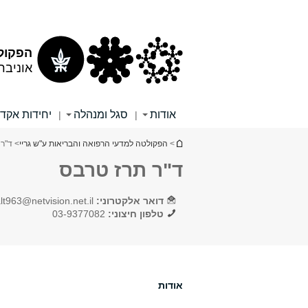
תוכן
תפריט
עליון
ראשי
הפקולט
אוניבר
אודות
סגל ומנהלה
יחידות אקד
|
|
הינך נמצא כאן
>
הפקולטה למדעי הרפואה והבריאות ע"ש גריי
> ד"ר
ד"ר תרז טרבס
דואר אלקטרוני:
lt963@netvision.net.il
טלפון חיצוני:
03-9377082
אודות