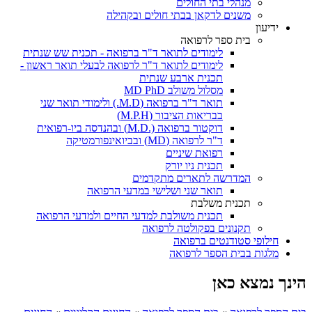
מנהלי בתי החולים
משנים לדקאן בבתי חולים ובקהילה
ידיעון
בית ספר לרפואה
לימודים לתואר ד"ר ברפואה - תכנית שש שנתית
לימודים לתואר ד"ר לרפואה לבעלי תואר ראשון -
תכנית ארבע שנתית
מסלול משולב MD PhD
תואר ד"ר ברפואה (M.D.) ולימודי תואר שני
בבריאות הציבור (M.P.H)
דוקטור ברפואה (.M.D) ובהנדסה ביו-רפואית
ד"ר לרפואה (MD) ובביואינפורמטיקה
רפואת שיניים
תכנית ניו יורק
המדרשה לתארים מתקדמים
תואר שני ושלישי במדעי הרפואה
תכנית משלבת
תכנית משולבת למדעי החיים ולמדעי הרפואה
תקנונים בפקולטה לרפואה
חילופי סטודנטים ברפואה
מלגות בבית הספר לרפואה
הינך נמצא כאן