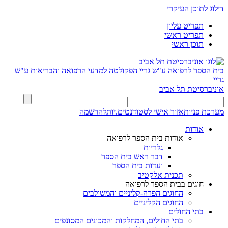
דילוג לתוכן העיקרי
תפריט עליון
תפריט ראשי
תוכן ראשי
בית הספר לרפואה ע"ש גריי
הפקולטה למדעי הרפואה והבריאות ע"ש
גריי
אוניברסיטת תל אביב
מערכת פניות
אזור אישי לסטודנטים.יות
להרשמה
אודות
אודות בית הספר לרפואה
גלריות
דבר ראש בית הספר
ועדות בית הספר
תכנית אלקטיב
חוגים בבית הספר לרפואה
החוגים הפרה-קליניים והמשולבים
החוגים הקליניים
בתי החולים
בתי החולים, המחלקות והמכונים המסונפים