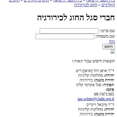
בית הספר לרפואה
»
בית הספר לרפואה
»
החוגים הקליניים
»
החוגים
הקליניים
»
החוג לכירורגיה
חברי סגל החוג לכירורגיה
שם פרטי:
שם משפחה:
נקה
תוצאות חיפוש עבור האות ו
ד"ר איאן דוד [איאן] וייט
יחידה:
מחלקות קליניות
יחידת משנה:
כירורגיה
תפקיד:
סגל אקדמי קליני
פקס:
09-7471305
ian.white@clalit.org.il
ד"ר מיכאל ויינריב
יחידה:
מחלקות קליניות
יחידת משנה:
כירורגיה