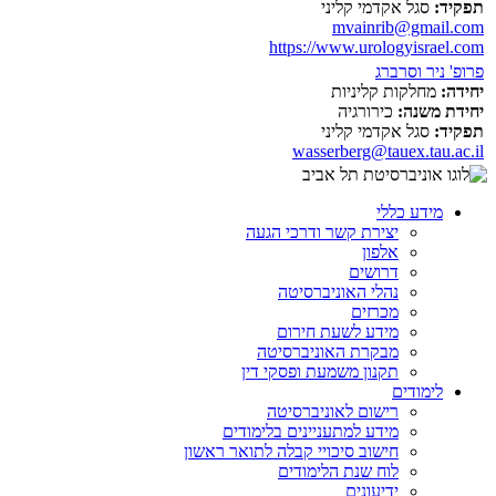
תפקיד:
סגל אקדמי קליני
mvainrib@gmail.com
https://www.urologyisrael.com
פרופ' ניר וסרברג
יחידה:
מחלקות קליניות
יחידת משנה:
כירורגיה
תפקיד:
סגל אקדמי קליני
wasserberg@tauex.tau.ac.il
מידע כללי
יצירת קשר ודרכי הגעה
אלפון
דרושים
נהלי האוניברסיטה
מכרזים
מידע לשעת חירום
מבקרת האוניברסיטה
תקנון משמעת ופסקי דין
לימודים
רישום לאוניברסיטה
מידע למתעניינים בלימודים
חישוב סיכויי קבלה לתואר ראשון
לוח שנת הלימודים
ידיעונים