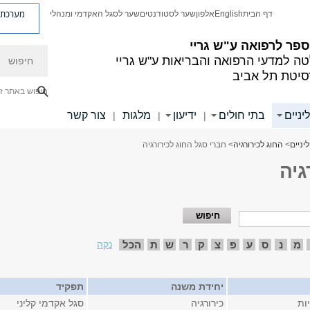
מערכת פ
דף הבית
English
אלפון
שער לסטודנטים
שער לסגל האקדמי ומנהלי
פר לרפואה ע"ש גריי
חיפוש
ה למדעי הרפואה והבריאות ע"ש גריי
סיטת תל אביב
חיפוש באתר ז
יניים
בתי חולים
ידיעון
מלגות
צור קשר
|
|
|
יניים
>
החוג לכירורגיה
> חברי סגל החוג לכירורגיה
גיה
מ
נ
ס
ע
פ
צ
ק
ר
ש
ת
הכל
נקה
יחידת משנה
תפקיד
ות
כירורגיה
סגל אקדמי קליני