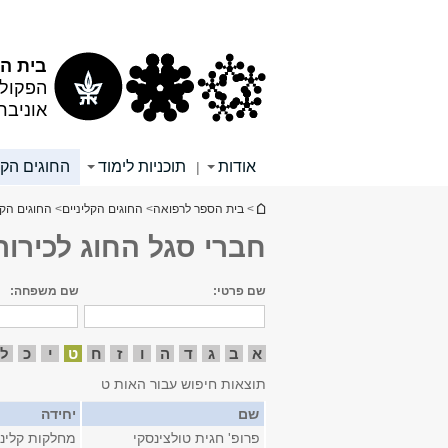
תוכן
תפריט
עליון
ראשי
בית הס
הפקולט
אוניבר
אודות
תוכניות לימוד
החוגים הקל
|
הינך נמצא כאן
>
בית הספר לרפואה
>
החוגים הקליניים
>
החוגים הקל
חברי סגל החוג לכירור
שם פרטי:
שם משפחה:
א
ב
ג
ד
ה
ו
ז
ח
ט
י
כ
ל
תוצאות חיפוש עבור האות ט
שם
יחידה
פרופ' חגית טולצינסקי
מחלקות קליני