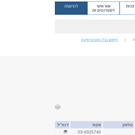
ניות
אזור אישי
להרשמה
לסטודנטים.יות
ה
חיפוש בכל האוניברסיטה
טלפון
פקס
דוא"ל
03-6925740