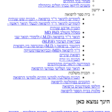
מנהלי בתי החולים
משנים לדקאן בבתי חולים ובקהילה
ידיעון
בית ספר לרפואה
לימודים לתואר ד"ר ברפואה - תכנית שש שנתית
לימודים לתואר ד"ר לרפואה לבעלי תואר ראשון -
תכנית ארבע שנתית
מסלול משולב MD PhD
תואר ד"ר ברפואה (M.D.) ולימודי תואר שני
בבריאות הציבור (M.P.H)
דוקטור ברפואה (.M.D) ובהנדסה ביו-רפואית
ד"ר לרפואה (MD) ובביואינפורמטיקה
רפואת שיניים
תכנית ניו יורק
המדרשה לתארים מתקדמים
תואר שני ושלישי במדעי הרפואה
תכנית משלבת
תכנית משולבת למדעי החיים ולמדעי הרפואה
תקנונים בפקולטה לרפואה
חילופי סטודנטים ברפואה
מלגות בבית הספר לרפואה
הינך נמצא כאן