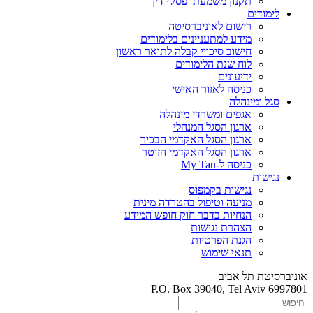
תקנון משמעת ופסקי דין
לימודים
רישום לאוניברסיטה
מידע למתעניינים בלימודים
חישוב סיכויי קבלה לתואר ראשון
לוח שנת הלימודים
ידיעונים
כניסה לאזור האישי
סגל ומינהלה
אגפים ומשרדי מינהלה
ארגון הסגל המנהלי
ארגון הסגל האקדמי הבכיר
ארגון הסגל האקדמי הזוטר
כניסה ל-My Tau
נגישות
נגישות בקמפוס
מניעה וטיפול בהטרדה מינית
הנחיות בדבר חוק חופש המידע
הצהרת נגישות
הגנת הפרטיות
תנאי שימוש
אוניברסיטת תל אביב
P.O. Box 39040, Tel Aviv 6997801