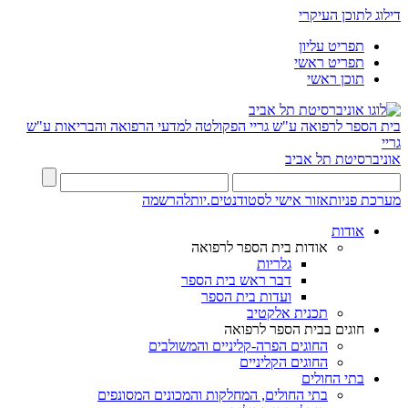
דילוג לתוכן העיקרי
תפריט עליון
תפריט ראשי
תוכן ראשי
בית הספר לרפואה ע"ש גריי
הפקולטה למדעי הרפואה והבריאות ע"ש
גריי
אוניברסיטת תל אביב
מערכת פניות
אזור אישי לסטודנטים.יות
להרשמה
אודות
אודות בית הספר לרפואה
גלריות
דבר ראש בית הספר
ועדות בית הספר
תכנית אלקטיב
חוגים בבית הספר לרפואה
החוגים הפרה-קליניים והמשולבים
החוגים הקליניים
בתי החולים
בתי החולים, המחלקות והמכונים המסונפים