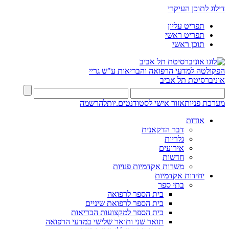
דילוג לתוכן העיקרי
תפריט עליון
תפריט ראשי
תוכן ראשי
הפקולטה למדעי הרפואה והבריאות ע"ש גריי
אוניברסיטת תל אביב
מערכת פניות
אזור אישי לסטודנטים.יות
להרשמה
אודות
דבר הדקאנית
גלריות
אירועים
חדשות
משרות אקדמיות פנויות
יחידות אקדמיות
בתי ספר
בית הספר לרפואה
בית הספר לרפואת שיניים
בית הספר למקצועות הבריאות
תואר שני ותואר שלישי במדעי הרפואה