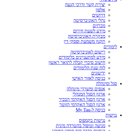
יצירת קשר ודרכי הגעה
אלפון
דרושים
נהלי האוניברסיטה
מכרזים
מידע לשעת חירום
מבקרת האוניברסיטה
תקנון משמעת ופסקי דין
לימודים
רישום לאוניברסיטה
מידע למתעניינים בלימודים
חישוב סיכויי קבלה לתואר ראשון
לוח שנת הלימודים
ידיעונים
כניסה לאזור האישי
סגל ומינהלה
אגפים ומשרדי מינהלה
ארגון הסגל המנהלי
ארגון הסגל האקדמי הבכיר
ארגון הסגל האקדמי הזוטר
כניסה ל-My Tau
נגישות
נגישות בקמפוס
מניעה וטיפול בהטרדה מינית
הנחיות בדבר חוק חופש המידע