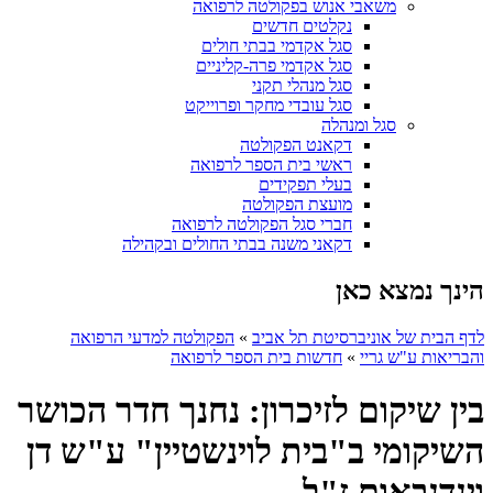
משאבי אנוש בפקולטה לרפואה
נקלטים חדשים
סגל אקדמי בבתי חולים
סגל אקדמי פרה-קליניים
סגל מנהלי תקני
סגל עובדי מחקר ופרוייקט
סגל ומנהלה
דקאנט הפקולטה
ראשי בית הספר לרפואה
בעלי תפקידים
מועצת הפקולטה
חברי סגל הפקולטה לרפואה
דקאני משנה בבתי החולים ובקהילה
הינך נמצא כאן
לדף הבית של אוניברסיטת תל אביב
»
הפקולטה למדעי הרפואה
והבריאות ע"ש גריי
»
חדשות בית הספר לרפואה
בין שיקום לזיכרון: נחנך חדר הכושר
השיקומי ב"בית לוינשטיין" ע"ש דן
וינדנבאום ז"ל