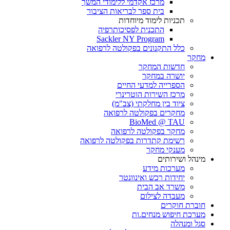
מרכז אקדמי ללימודי המשך
בית ספר לבריאות הציבור
תכניות לימוד מיוחדות
התכנית לפסיכותרפיה
Sackler NY Program
כלל התקנונים בפקולטה לרפואה
מחקר
חדשות המחקר
יושרה במחקר
הספרייה למדעי החיים
מרכז השירות הוטרינרי
ציוד בין מחלקתי (צב"מ)
מחקרים בפקולטה לרפואה
BioMed @ TAU
מחקר בפקולטה לרפואה
רשימת קתדרות בפקולטה לרפואה
מענקי מחקר
מינהל ושירותים
מערכות מידע
יחידות רכש ואינוונטר
משרד אב הבית
מעבדה לצילום
חוברת חוקרים
מערכת חיפוש מנחים.ות
סגל ומנהלה