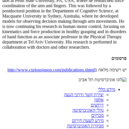
labs at Penn State University, PA, USA, where he researched force
coordination of the arm and fingers. This was followed by a
postdoctoral position in the Department of Cognitive Science, at
Macquarie University in Sydney, Australia, where he developed
models for observing decision making through arm movements. He
is now continuing his research in human motor control, focusing on
kinematics and force production in healthy grasping and in disorders
of hand function as an associate professor in the Physical Therapy
department at Tel Aviv University. His research is performed in
collaboration with doctors and other researchers.
פרסומים
יש רשימה מלאה ב
http://www.curiousjason.com/publications.shtml
מידע כללי
יצירת קשר ודרכי הגעה
אלפון
דרושים
נהלי האוניברסיטה
מכרזים
מידע לשעת חירום
מבקרת האוניברסיטה