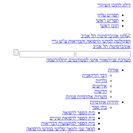
דילוג לתוכן העיקרי
תפריט עליון
תפריט ראשי
תוכן ראשי
הפקולטה למדעי הרפואה והבריאות ע"ש גריי
אוניברסיטת תל אביב
מערכת פניות
אזור אישי לסטודנטים.יות
להרשמה
אודות
דבר הדקאנית
גלריות
אירועים
חדשות
משרות אקדמיות פנויות
יחידות אקדמיות
בתי ספר
בית הספר לרפואה
בית הספר לרפואת שיניים
בית הספר למקצועות הבריאות
תואר שני ותואר שלישי במדעי הרפואה