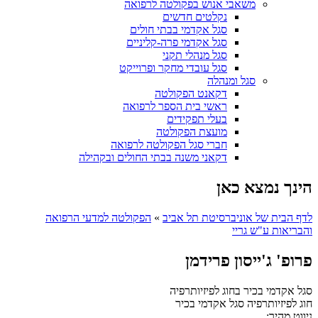
משאבי אנוש בפקולטה לרפואה
נקלטים חדשים
סגל אקדמי בבתי חולים
סגל אקדמי פרה-קליניים
סגל מנהלי תקני
סגל עובדי מחקר ופרוייקט
סגל ומנהלה
דקאנט הפקולטה
ראשי בית הספר לרפואה
בעלי תפקידים
מועצת הפקולטה
חברי סגל הפקולטה לרפואה
דקאני משנה בבתי החולים ובקהילה
הינך נמצא כאן
לדף הבית של אוניברסיטת תל אביב
»
הפקולטה למדעי הרפואה
והבריאות ע"ש גריי
פרופ' ג'ייסון פרידמן
סגל אקדמי בכיר בחוג לפיזיותרפיה
חוג לפיזיותרפיה
סגל אקדמי בכיר
ניווט מהיר: