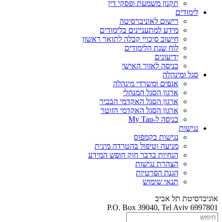
תקנון משמעת ופסקי דין
לימודים
רישום לאוניברסיטה
מידע למתעניינים בלימודים
חישוב סיכויי קבלה לתואר ראשון
לוח שנת הלימודים
ידיעונים
כניסה לאזור האישי
סגל ומינהלה
אגפים ומשרדי מינהלה
ארגון הסגל המנהלי
ארגון הסגל האקדמי הבכיר
ארגון הסגל האקדמי הזוטר
כניסה ל-My Tau
נגישות
נגישות בקמפוס
מניעה וטיפול בהטרדה מינית
הנחיות בדבר חוק חופש המידע
הצהרת נגישות
הגנת הפרטיות
תנאי שימוש
אוניברסיטת תל אביב
P.O. Box 39040, Tel Aviv 6997801