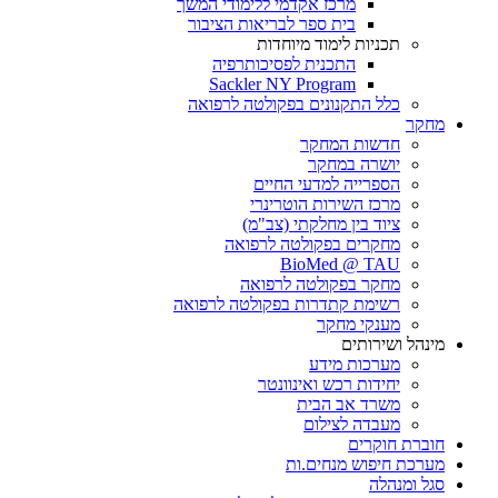
מרכז אקדמי ללימודי המשך
בית ספר לבריאות הציבור
תכניות לימוד מיוחדות
התכנית לפסיכותרפיה
Sackler NY Program
כלל התקנונים בפקולטה לרפואה
מחקר
חדשות המחקר
יושרה במחקר
הספרייה למדעי החיים
מרכז השירות הוטרינרי
ציוד בין מחלקתי (צב"מ)
מחקרים בפקולטה לרפואה
BioMed @ TAU
מחקר בפקולטה לרפואה
רשימת קתדרות בפקולטה לרפואה
מענקי מחקר
מינהל ושירותים
מערכות מידע
יחידות רכש ואינוונטר
משרד אב הבית
מעבדה לצילום
חוברת חוקרים
מערכת חיפוש מנחים.ות
סגל ומנהלה