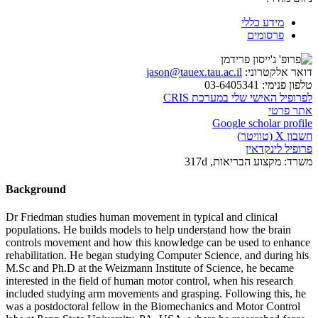
מידע כללי
פרסומים
דואר אלקטרוני:
jason@tauex.tau.ac.il
טלפון פנימי:
03-6405341
לפרופיל האישי שלי במערכת CRIS
אתר פרטי
Google scholar profile
חשבון X (טוויטר)
פרופיל לינקדאין
משרד:
מקצוע הבריאות, 317d
Background
Dr Friedman studies human movement in typical and clinical
populations. He builds models to help understand how the brain
controls movement and how this knowledge can be used to enhance
rehabilitation. He began studying Computer Science, and during his
M.Sc and Ph.D at the Weizmann Institute of Science, he became
interested in the field of human motor control, when his research
included studying arm movements and grasping. Following this, he
was a postdoctoral fellow in the Biomechanics and Motor Control