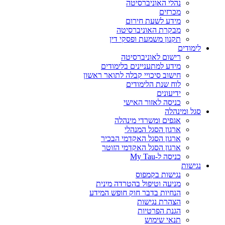
נהלי האוניברסיטה
מכרזים
מידע לשעת חירום
מבקרת האוניברסיטה
תקנון משמעת ופסקי דין
לימודים
רישום לאוניברסיטה
מידע למתעניינים בלימודים
חישוב סיכויי קבלה לתואר ראשון
לוח שנת הלימודים
ידיעונים
כניסה לאזור האישי
סגל ומינהלה
אגפים ומשרדי מינהלה
ארגון הסגל המנהלי
ארגון הסגל האקדמי הבכיר
ארגון הסגל האקדמי הזוטר
כניסה ל-My Tau
נגישות
נגישות בקמפוס
מניעה וטיפול בהטרדה מינית
הנחיות בדבר חוק חופש המידע
הצהרת נגישות
הגנת הפרטיות
תנאי שימוש