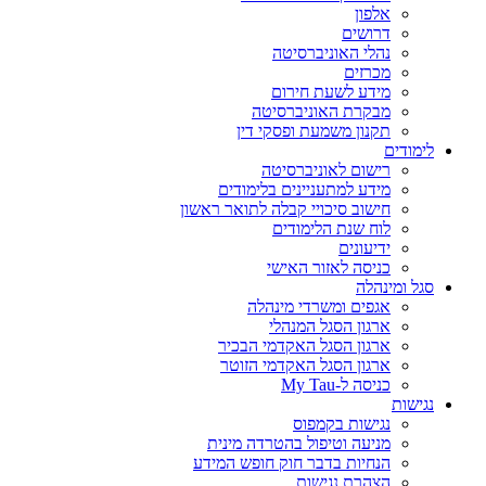
אלפון
דרושים
נהלי האוניברסיטה
מכרזים
מידע לשעת חירום
מבקרת האוניברסיטה
תקנון משמעת ופסקי דין
לימודים
רישום לאוניברסיטה
מידע למתעניינים בלימודים
חישוב סיכויי קבלה לתואר ראשון
לוח שנת הלימודים
ידיעונים
כניסה לאזור האישי
סגל ומינהלה
אגפים ומשרדי מינהלה
ארגון הסגל המנהלי
ארגון הסגל האקדמי הבכיר
ארגון הסגל האקדמי הזוטר
כניסה ל-My Tau
נגישות
נגישות בקמפוס
מניעה וטיפול בהטרדה מינית
הנחיות בדבר חוק חופש המידע
הצהרת נגישות