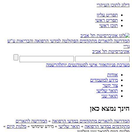
דילוג לתוכן העיקרי
תפריט עליון
תפריט ראשי
תוכן ראשי
המדרשה לתארים מתקדמים
הפקולטה למדעי הרפואה והבריאות ע"ש
גריי
אוניברסיטת תל אביב
מערכת פניות
אזור אישי לסטודנטים.יות
להרשמה
אודות
מידע למועמדים
צור קשר
תואר שלישי
תואר שני
הינך נמצא כאן
המדרשה לתארים מתקדמים במדעי הרפואה
»
המדרשה לתארים
מתקדמים במדעי הרפואה
»
תואר שלישי
»
מידע שימושי
»
מלגות קיום
»
מלגות קיום לתואר שני ושלישי