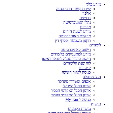
מידע כללי
יצירת קשר ודרכי הגעה
אלפון
דרושים
נהלי האוניברסיטה
מכרזים
מידע לשעת חירום
מבקרת האוניברסיטה
תקנון משמעת ופסקי דין
לימודים
רישום לאוניברסיטה
מידע למתעניינים בלימודים
חישוב סיכויי קבלה לתואר ראשון
לוח שנת הלימודים
ידיעונים
כניסה לאזור האישי
סגל ומינהלה
אגפים ומשרדי מינהלה
ארגון הסגל המנהלי
ארגון הסגל האקדמי הבכיר
ארגון הסגל האקדמי הזוטר
כניסה ל-My Tau
נגישות
נגישות בקמפוס