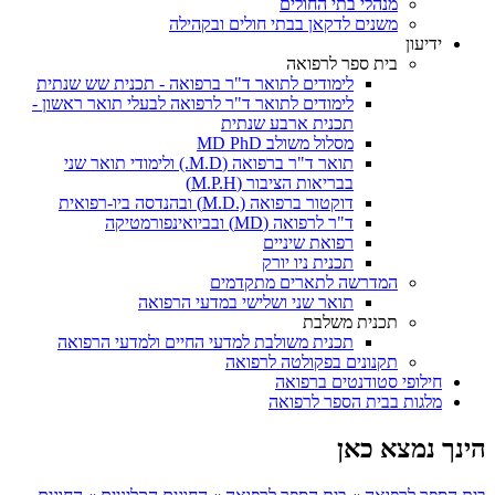
מנהלי בתי החולים
משנים לדקאן בבתי חולים ובקהילה
ידיעון
בית ספר לרפואה
לימודים לתואר ד"ר ברפואה - תכנית שש שנתית
לימודים לתואר ד"ר לרפואה לבעלי תואר ראשון -
תכנית ארבע שנתית
מסלול משולב MD PhD
תואר ד"ר ברפואה (M.D.) ולימודי תואר שני
בבריאות הציבור (M.P.H)
דוקטור ברפואה (.M.D) ובהנדסה ביו-רפואית
ד"ר לרפואה (MD) ובביואינפורמטיקה
רפואת שיניים
תכנית ניו יורק
המדרשה לתארים מתקדמים
תואר שני ושלישי במדעי הרפואה
תכנית משלבת
תכנית משולבת למדעי החיים ולמדעי הרפואה
תקנונים בפקולטה לרפואה
חילופי סטודנטים ברפואה
מלגות בבית הספר לרפואה
הינך נמצא כאן