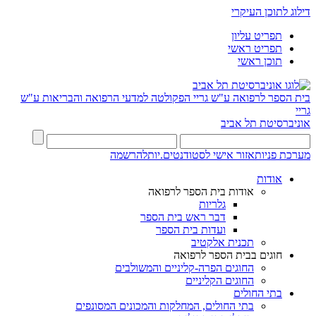
דילוג לתוכן העיקרי
תפריט עליון
תפריט ראשי
תוכן ראשי
בית הספר לרפואה ע"ש גריי
הפקולטה למדעי הרפואה והבריאות ע"ש
גריי
אוניברסיטת תל אביב
מערכת פניות
אזור אישי לסטודנטים.יות
להרשמה
אודות
אודות בית הספר לרפואה
גלריות
דבר ראש בית הספר
ועדות בית הספר
תכנית אלקטיב
חוגים בבית הספר לרפואה
החוגים הפרה-קליניים והמשולבים
החוגים הקליניים
בתי החולים
בתי החולים, המחלקות והמכונים המסונפים