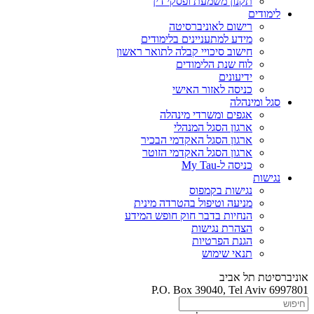
תקנון משמעת ופסקי דין
לימודים
רישום לאוניברסיטה
מידע למתעניינים בלימודים
חישוב סיכויי קבלה לתואר ראשון
לוח שנת הלימודים
ידיעונים
כניסה לאזור האישי
סגל ומינהלה
אגפים ומשרדי מינהלה
ארגון הסגל המנהלי
ארגון הסגל האקדמי הבכיר
ארגון הסגל האקדמי הזוטר
כניסה ל-My Tau
נגישות
נגישות בקמפוס
מניעה וטיפול בהטרדה מינית
הנחיות בדבר חוק חופש המידע
הצהרת נגישות
הגנת הפרטיות
תנאי שימוש
אוניברסיטת תל אביב
P.O. Box 39040, Tel Aviv 6997801