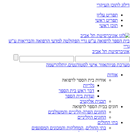
דילוג לתוכן העיקרי
תפריט עליון
תפריט ראשי
תוכן ראשי
בית הספר לרפואה ע"ש גריי
הפקולטה למדעי הרפואה והבריאות ע"ש
גריי
אוניברסיטת תל אביב
מערכת פניות
אזור אישי לסטודנטים.יות
להרשמה
אודות
אודות בית הספר לרפואה
גלריות
דבר ראש בית הספר
ועדות בית הספר
תכנית אלקטיב
חוגים בבית הספר לרפואה
החוגים הפרה-קליניים והמשולבים
החוגים הקליניים
בתי החולים
בתי החולים, המחלקות והמכונים המסונפים