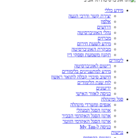
מידע כללי
יצירת קשר ודרכי הגעה
אלפון
דרושים
נהלי האוניברסיטה
מכרזים
מידע לשעת חירום
מבקרת האוניברסיטה
תקנון משמעת ופסקי דין
לימודים
רישום לאוניברסיטה
מידע למתעניינים בלימודים
חישוב סיכויי קבלה לתואר ראשון
לוח שנת הלימודים
ידיעונים
כניסה לאזור האישי
סגל ומינהלה
אגפים ומשרדי מינהלה
ארגון הסגל המנהלי
ארגון הסגל האקדמי הבכיר
ארגון הסגל האקדמי הזוטר
כניסה ל-My Tau
נגישות
נגישות בקמפוס