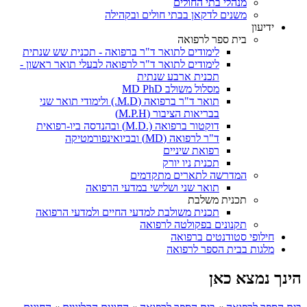
מנהלי בתי החולים
משנים לדקאן בבתי חולים ובקהילה
ידיעון
בית ספר לרפואה
לימודים לתואר ד"ר ברפואה - תכנית שש שנתית
לימודים לתואר ד"ר לרפואה לבעלי תואר ראשון -
תכנית ארבע שנתית
מסלול משולב MD PhD
תואר ד"ר ברפואה (M.D.) ולימודי תואר שני
בבריאות הציבור (M.P.H)
דוקטור ברפואה (.M.D) ובהנדסה ביו-רפואית
ד"ר לרפואה (MD) ובביואינפורמטיקה
רפואת שיניים
תכנית ניו יורק
המדרשה לתארים מתקדמים
תואר שני ושלישי במדעי הרפואה
תכנית משלבת
תכנית משולבת למדעי החיים ולמדעי הרפואה
תקנונים בפקולטה לרפואה
חילופי סטודנטים ברפואה
מלגות בבית הספר לרפואה
הינך נמצא כאן