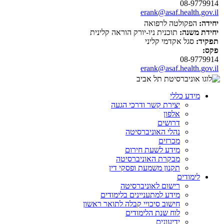
08-9779914
erank@asaf.health.gov.il
יחידה:
הפקולטה לרפואה
יחידת משנה:
תוכנית ניו-יורק הוראה קלינית
תפקיד:
סגל אקדמי קליני
פקס:
08-9779914
erank@asaf.health.gov.il
מידע כללי
יצירת קשר ודרכי הגעה
אלפון
דרושים
נהלי האוניברסיטה
מכרזים
מידע לשעת חירום
מבקרת האוניברסיטה
תקנון משמעת ופסקי דין
לימודים
רישום לאוניברסיטה
מידע למתעניינים בלימודים
חישוב סיכויי קבלה לתואר ראשון
לוח שנת הלימודים
ידיעונים