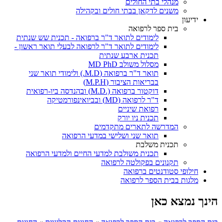
מנהלי בתי החולים
משנים לדקאן בבתי חולים ובקהילה
ידיעון
בית ספר לרפואה
לימודים לתואר ד"ר ברפואה - תכנית שש שנתית
לימודים לתואר ד"ר לרפואה לבעלי תואר ראשון -
תכנית ארבע שנתית
מסלול משולב MD PhD
תואר ד"ר ברפואה (M.D.) ולימודי תואר שני
בבריאות הציבור (M.P.H)
דוקטור ברפואה (.M.D) ובהנדסה ביו-רפואית
ד"ר לרפואה (MD) ובביואינפורמטיקה
רפואת שיניים
תכנית ניו יורק
המדרשה לתארים מתקדמים
תואר שני ושלישי במדעי הרפואה
תכנית משלבת
תכנית משולבת למדעי החיים ולמדעי הרפואה
תקנונים בפקולטה לרפואה
חילופי סטודנטים ברפואה
מלגות בבית הספר לרפואה
הינך נמצא כאן