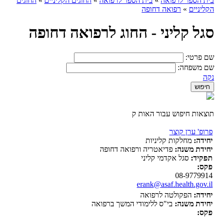
בית הספר לרפואה
»
בית הספר לרפואה
»
החוגים הקליניים
»
החוגים
הקליניים
»
רפואה דחופה
סגל קליני - החוג לרפואה דחופה
שם פרטי:
שם משפחה:
נקה
תוצאות חיפוש עבור האות ק
פרופ' ערן קוצר
יחידה:
מחלקות קליניות
יחידת משנה:
פדיאטריה ורפואה דחופה
תפקיד:
סגל אקדמי קליני
פקס:
08-9779914
erank@asaf.health.gov.il
יחידה:
הפקולטה לרפואה
יחידת משנה:
בי"ס ללימודי המשך ברפואה
פקס: