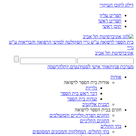
דילוג לתוכן העיקרי
תפריט עליון
תפריט ראשי
תוכן ראשי
בית הספר לרפואה ע"ש גריי
הפקולטה למדעי הרפואה והבריאות ע"ש
גריי
אוניברסיטת תל אביב
מערכת פניות
אזור אישי לסטודנטים.יות
להרשמה
אודות
אודות בית הספר לרפואה
גלריות
דבר ראש בית הספר
ועדות בית הספר
תכנית אלקטיב
חוגים בבית הספר לרפואה
החוגים הפרה-קליניים והמשולבים
החוגים הקליניים
בתי החולים
בתי החולים, המחלקות והמכונים המסונפים