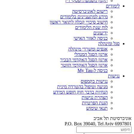
תקנון משמעת ופסקי דין
לימודים
רישום לאוניברסיטה
מידע למתעניינים בלימודים
חישוב סיכויי קבלה לתואר ראשון
לוח שנת הלימודים
ידיעונים
כניסה לאזור האישי
סגל ומינהלה
אגפים ומשרדי מינהלה
ארגון הסגל המנהלי
ארגון הסגל האקדמי הבכיר
ארגון הסגל האקדמי הזוטר
כניסה ל-My Tau
נגישות
נגישות בקמפוס
מניעה וטיפול בהטרדה מינית
הנחיות בדבר חוק חופש המידע
הצהרת נגישות
הגנת הפרטיות
תנאי שימוש
אוניברסיטת תל אביב
P.O. Box 39040, Tel Aviv 6997801