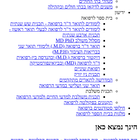
מנהלי בתי החולים
משנים לדקאן בבתי חולים ובקהילה
ידיעון
בית ספר לרפואה
לימודים לתואר ד"ר ברפואה - תכנית שש שנתית
לימודים לתואר ד"ר לרפואה לבעלי תואר ראשון -
תכנית ארבע שנתית
מסלול משולב MD PhD
תואר ד"ר ברפואה (M.D.) ולימודי תואר שני
בבריאות הציבור (M.P.H)
דוקטור ברפואה (.M.D) ובהנדסה ביו-רפואית
ד"ר לרפואה (MD) ובביואינפורמטיקה
רפואת שיניים
תכנית ניו יורק
המדרשה לתארים מתקדמים
תואר שני ושלישי במדעי הרפואה
תכנית משלבת
תכנית משולבת למדעי החיים ולמדעי הרפואה
תקנונים בפקולטה לרפואה
חילופי סטודנטים ברפואה
מלגות בבית הספר לרפואה
הינך נמצא כאן