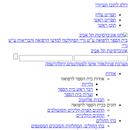
דילוג לתוכן העיקרי
תפריט עליון
תפריט ראשי
תוכן ראשי
בית הספר לרפואה ע"ש גריי
הפקולטה למדעי הרפואה והבריאות ע"ש
גריי
אוניברסיטת תל אביב
מערכת פניות
אזור אישי לסטודנטים.יות
להרשמה
אודות
אודות בית הספר לרפואה
גלריות
דבר ראש בית הספר
ועדות בית הספר
תכנית אלקטיב
חוגים בבית הספר לרפואה
החוגים הפרה-קליניים והמשולבים
החוגים הקליניים
בתי החולים
בתי החולים, המחלקות והמכונים המסונפים