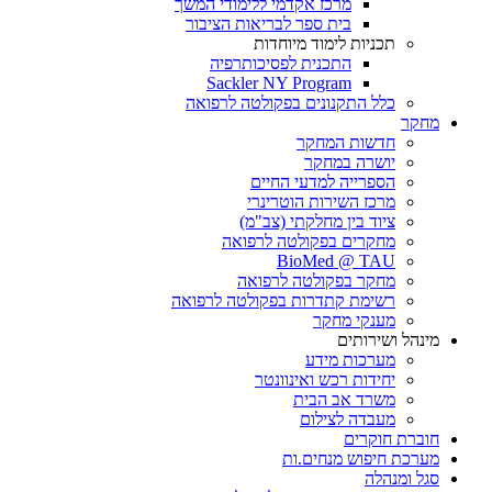
מרכז אקדמי ללימודי המשך
בית ספר לבריאות הציבור
תכניות לימוד מיוחדות
התכנית לפסיכותרפיה
Sackler NY Program
כלל התקנונים בפקולטה לרפואה
מחקר
חדשות המחקר
יושרה במחקר
הספרייה למדעי החיים
מרכז השירות הוטרינרי
ציוד בין מחלקתי (צב"מ)
מחקרים בפקולטה לרפואה
BioMed @ TAU
מחקר בפקולטה לרפואה
רשימת קתדרות בפקולטה לרפואה
מענקי מחקר
מינהל ושירותים
מערכות מידע
יחידות רכש ואינוונטר
משרד אב הבית
מעבדה לצילום
חוברת חוקרים
מערכת חיפוש מנחים.ות
סגל ומנהלה