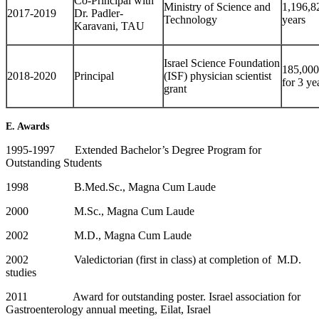
Co-Principal with
Ministry of Science and
1,196,8
2017-2019
Dr. Padler-
Technology
years
Karavani, TAU
Israel Science Foundation
185,000
2018-2020
Principal
(ISF) physician scientist
for 3 ye
grant
E. Awards
1995-1997 Extended Bachelor’s Degree Program for
Outstanding Students
1998 B.Med.Sc., Magna Cum Laude
2000 M.Sc., Magna Cum Laude
2002 M.D., Magna Cum Laude
2002 Valedictorian (first in class) at completion of M.D.
studies
2011 Award for outstanding poster. Israel association for
Gastroenterology annual meeting, Eilat, Israel