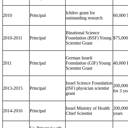
Ichilov grant for
2010
Principal
60,000 
outstanding research
Binational Science
2010-2011
Principal
Foundation (BSF) Young
$75,000
Scientist Grant
German Israeli
2011
Principal
Foundation (GIF) Young
40,000 
Scientist Grant
Israel Science Foundation
200,000
2013-2015
Principal
(ISF) physician scientist
for 3 ye
grant
Israel Ministry of Health
200,000
2014-2016
Principal
Chief Scientist
years