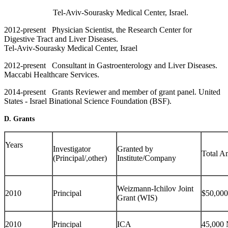
Tel-Aviv-Sourasky Medical Center, Israel.
2012-present Physician Scientist, the Research Center for
Digestive Tract and Liver Diseases.
Tel-Aviv-Sourasky Medical Center, Israel
2012-present Consultant in Gastroenterology and Liver Diseases.
Maccabi Healthcare Services.
2014-present Grants Reviewer and member of grant panel. United
States - Israel Binational Science Foundation (BSF).
D. Grants
Years
Investigator
Granted by
Total A
(Principal/,other)
Institute/Company
Weizmann-Ichilov Joint
2010
Principal
$50,000
Grant (WIS)
2010
Principal
ICA
45,000 