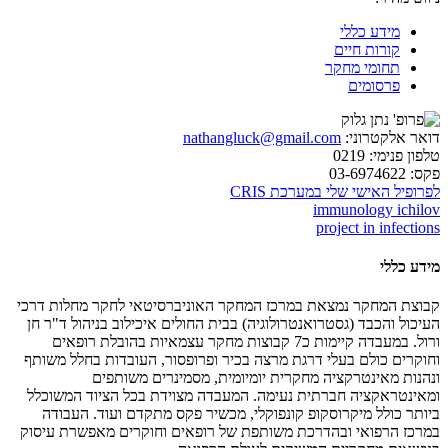
מידע כללי
קורות חיים
תחומי מחקר
פרסומים
דואר אלקטרוני:
nathangluck@gmail.com
טלפון פנימי:
0219
פקס:
03-6974622
לפרופיל האישי שלי במערכת CRIS
immunology ichilov
project in infections
מידע כללי
קבוצת המחקר נמצאת במרכז המחקר האוניברסיטאי לחקר מחלות דרכי
העיכול והכבד (גסטרואנטרולוגיה) בבית החולים איכילוב בניהול ד"ר חן
ורול. במעבדה קיימות כ7 קבוצות מחקר עצמאיות בהובלת רופאים
וחוקרים כולם בעלי דרגת מרצה בכיר ופרופסור, העובדות בחלל משותף
ונהנות מאינטרקציה מחקרית יומיומית, מסמינרים משותפים
ומאינטראקציה חברתית נעימה. המעבדה מצוידת בכל הציוד המשוכלל
ביותר כולל מיקרוסקופ קונפוקלי, מכשיר פקס מתקדם ועוד. העבודה
במרכז הרפואי ובהדרכת משותפת של רופאים וחוקרים מאפשרת עיסוק