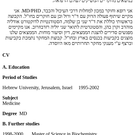
בנושאים מחקריים המשיקים לעולם הרפואה.
אני רופא וחוקר במכון למחלות דרכי העיכול והכבד, MD/PHD. אני
מקיים שיתוף פעולה הדוק עם ד"ר ורול וכן עם חוקרים בחו"ל. הקבוצה
בראשותי כוללת את ד"ר שני בן שלמה, הסטודנטיות לדוקטורט אודליה
מוהדב וקרן כהן, והסטונדטית לתואר שני יוליה רזדבוזרוב. אנו מקיימים
מפגשים סדירים להצגת הממצאים, דיון וסיעור מוחות. הממצאים שלנו
מוצגים בקביעות בכנסים בארץ ובחו"ל. קבוצת המחקר נתמכת בקביעות
וברצף ע"י מענקי מחקר תחרותיים מאז היוסדה.
CV
A. Education
Period of Studies
Hebrew University, Jerusalem, Israel 1995-2002
Subject
Medicin
Degree
MD
B. Further studies
1998-2000 Master of Science in Biochemistry,