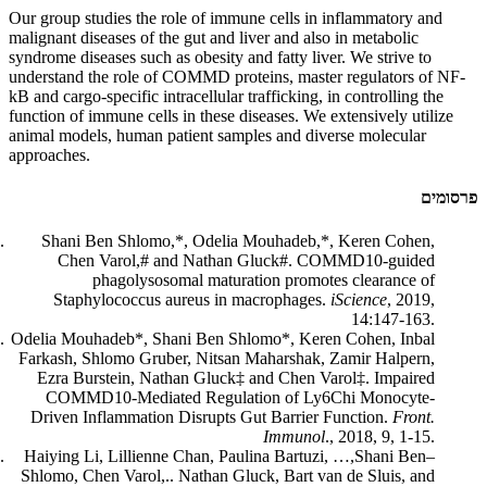
Our group studies the role of immune cells in inflammatory and
malignant diseases of the gut and liver and also in metabolic
syndrome diseases such as obesity and fatty liver. We strive to
understand the role of COMMD proteins, master regulators of NF-
kB and cargo-specific intracellular trafficking, in controlling the
function of immune cells in these diseases. We extensively utilize
animal models, human patient samples and diverse molecular
approaches.
פרסומים
Shani Ben Shlomo,*, Odelia Mouhadeb,*, Keren Cohen,
Chen Varol,# and Nathan Gluck#. COMMD10-guided
phagolysosomal maturation promotes clearance of
Staphylococcus aureus in macrophages.
iScience
, 2019,
14:147-163.
Odelia Mouhadeb*, Shani Ben Shlomo*, Keren Cohen, Inbal
Farkash, Shlomo Gruber, Nitsan Maharshak, Zamir Halpern,
Ezra Burstein, Nathan Gluck‡ and Chen Varol‡. Impaired
COMMD10-Mediated Regulation of Ly6Chi Monocyte-
Driven Inflammation Disrupts Gut Barrier Function.
Front.
Immunol
., 2018, 9, 1-15.
Haiying Li, Lillienne Chan, Paulina Bartuzi, …,Shani Ben–
Shlomo, Chen Varol,.. Nathan Gluck, Bart van de Sluis, and