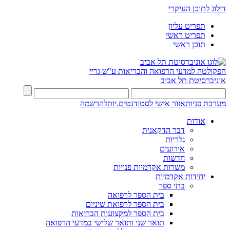
דילוג לתוכן העיקרי
תפריט עליון
תפריט ראשי
תוכן ראשי
הפקולטה למדעי הרפואה והבריאות ע"ש גריי
אוניברסיטת תל אביב
מערכת פניות
אזור אישי לסטודנטים.יות
להרשמה
אודות
דבר הדקאנית
גלריות
אירועים
חדשות
משרות אקדמיות פנויות
יחידות אקדמיות
בתי ספר
בית הספר לרפואה
בית הספר לרפואת שיניים
בית הספר למקצועות הבריאות
תואר שני ותואר שלישי במדעי הרפואה