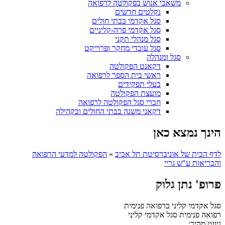
משאבי אנוש בפקולטה לרפואה
נקלטים חדשים
סגל אקדמי בבתי חולים
סגל אקדמי פרה-קליניים
סגל מנהלי תקני
סגל עובדי מחקר ופרוייקט
סגל ומנהלה
דקאנט הפקולטה
ראשי בית הספר לרפואה
בעלי תפקידים
מועצת הפקולטה
חברי סגל הפקולטה לרפואה
דקאני משנה בבתי החולים ובקהילה
הינך נמצא כאן
לדף הבית של אוניברסיטת תל אביב
»
הפקולטה למדעי הרפואה
והבריאות ע"ש גריי
פרופ' נתן גלוק
סגל אקדמי קליני ברפואה פנימית
רפואה פנימית
סגל אקדמי קליני
ניווט מהיר: