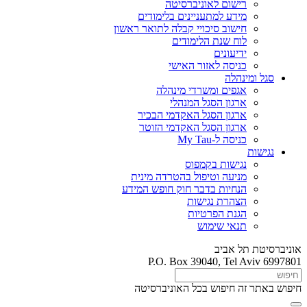
רישום לאוניברסיטה
מידע למתעניינים בלימודים
חישוב סיכויי קבלה לתואר ראשון
לוח שנת הלימודים
ידיעונים
כניסה לאזור האישי
סגל ומינהלה
אגפים ומשרדי מינהלה
ארגון הסגל המנהלי
ארגון הסגל האקדמי הבכיר
ארגון הסגל האקדמי הזוטר
כניסה ל-My Tau
נגישות
נגישות בקמפוס
מניעה וטיפול בהטרדה מינית
הנחיות בדבר חוק חופש המידע
הצהרת נגישות
הגנת הפרטיות
תנאי שימוש
אוניברסיטת תל אביב
P.O. Box 39040, Tel Aviv 6997801
חיפוש באתר זה
חיפוש בכל האוניברסיטה