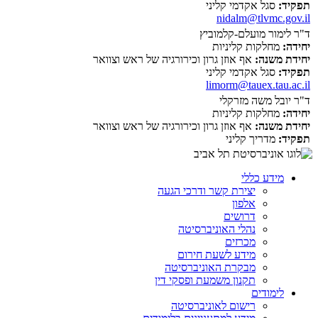
תפקיד:
סגל אקדמי קליני
nidalm@tlvmc.gov.il
ד"ר לימור מועלם-קלמוביץ
יחידה:
מחלקות קליניות
יחידת משנה:
אף אוזן גרון וכירורגיה של ראש וצוואר
תפקיד:
סגל אקדמי קליני
limorm@tauex.tau.ac.il
ד"ר יובל משה מזרקלי
יחידה:
מחלקות קליניות
יחידת משנה:
אף אוזן גרון וכירורגיה של ראש וצוואר
תפקיד:
מדריך קליני
מידע כללי
יצירת קשר ודרכי הגעה
אלפון
דרושים
נהלי האוניברסיטה
מכרזים
מידע לשעת חירום
מבקרת האוניברסיטה
תקנון משמעת ופסקי דין
לימודים
רישום לאוניברסיטה