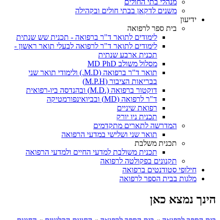
מנהלי בתי החולים
משנים לדקאן בבתי חולים ובקהילה
ידיעון
בית ספר לרפואה
לימודים לתואר ד"ר ברפואה - תכנית שש שנתית
לימודים לתואר ד"ר לרפואה לבעלי תואר ראשון -
תכנית ארבע שנתית
מסלול משולב MD PhD
תואר ד"ר ברפואה (M.D.) ולימודי תואר שני
בבריאות הציבור (M.P.H)
דוקטור ברפואה (.M.D) ובהנדסה ביו-רפואית
ד"ר לרפואה (MD) ובביואינפורמטיקה
רפואת שיניים
תכנית ניו יורק
המדרשה לתארים מתקדמים
תואר שני ושלישי במדעי הרפואה
תכנית משלבת
תכנית משולבת למדעי החיים ולמדעי הרפואה
תקנונים בפקולטה לרפואה
חילופי סטודנטים ברפואה
מלגות בבית הספר לרפואה
הינך נמצא כאן