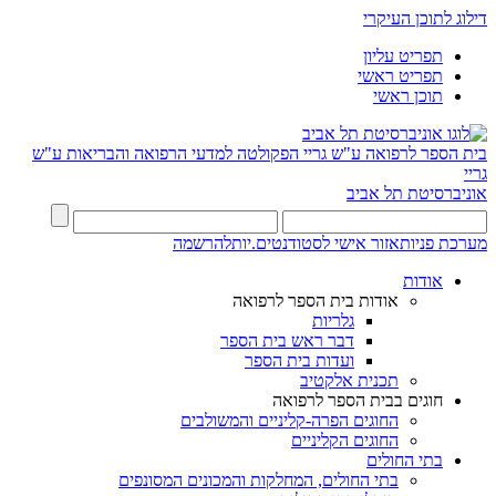
דילוג לתוכן העיקרי
תפריט עליון
תפריט ראשי
תוכן ראשי
בית הספר לרפואה ע"ש גריי
הפקולטה למדעי הרפואה והבריאות ע"ש
גריי
אוניברסיטת תל אביב
מערכת פניות
אזור אישי לסטודנטים.יות
להרשמה
אודות
אודות בית הספר לרפואה
גלריות
דבר ראש בית הספר
ועדות בית הספר
תכנית אלקטיב
חוגים בבית הספר לרפואה
החוגים הפרה-קליניים והמשולבים
החוגים הקליניים
בתי החולים
בתי החולים, המחלקות והמכונים המסונפים