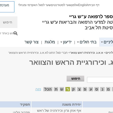
מערכת פ
דף הבית
English
אלפון
שער לסטודנטים
שער לסגל האקדמי ומנהלי
פר לרפואה ע"ש גריי
חיפוש
ה למדעי הרפואה והבריאות ע"ש גריי
סיטת תל אביב
חיפוש באתר ז
יניים
בתי חולים
ידיעון
מלגות
צור קשר
|
|
|
יניים
>
א.א.ג. וכירורגית ראש צוואר
> חברי סגל החוג לא.א.ג. וכירורגיית הראש והצוואר
 וכירורגיית הראש והצוואר
מ
נ
ס
ע
פ
צ
ק
ר
ש
ת
הכל
נקה
יחידת משנה
תפקיד
אף אוזן גרון וכירורגיה של ראש
ות
מדריך קליני