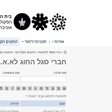
תוכן
תפריט
עליון
ראשי
בית הס
הפקולט
אוניבר
אודות
תוכניות לימוד
החוגים הקל
|
הינך נמצא כאן
>
בית הספר לרפואה
>
החוגים הקליניים
>
החוגים הקל
חברי סגל החוג לא.א.ג.
שם פרטי:
שם משפחה:
א
ב
ג
ד
ה
ו
ז
ח
ט
י
כ
ל
תוצאות חיפוש עבור האות ר
שם
יחידה
ד"ר טל רוזנבלט
מחלקות קליני