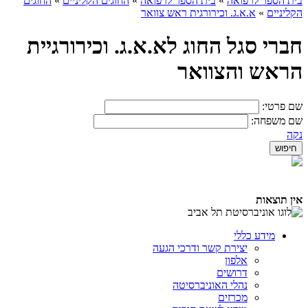
בית הספר לרפואה
»
בית הספר לרפואה
»
החוגים הקליניים
»
החוגים
הקליניים
»
א.א.ג. וכירורגית ראש צוואר
חברי סגל החוג לא.א.ג. וכירורגיית
הראש והצוואר
שם פרטי:
שם משפחה:
נקה
אין תוצאות
מידע כללי
יצירת קשר ודרכי הגעה
אלפון
דרושים
נהלי האוניברסיטה
מכרזים