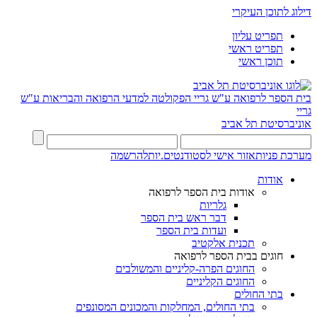
דילוג לתוכן העיקרי
תפריט עליון
תפריט ראשי
תוכן ראשי
בית הספר לרפואה ע"ש גריי
הפקולטה למדעי הרפואה והבריאות ע"ש
גריי
אוניברסיטת תל אביב
מערכת פניות
אזור אישי לסטודנטים.יות
להרשמה
אודות
אודות בית הספר לרפואה
גלריות
דבר ראש בית הספר
ועדות בית הספר
תכנית אלקטיב
חוגים בבית הספר לרפואה
החוגים הפרה-קליניים והמשולבים
החוגים הקליניים
בתי החולים
בתי החולים, המחלקות והמכונים המסונפים