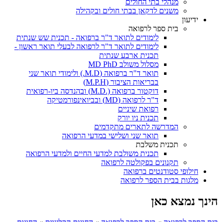
מנהלי בתי החולים
משנים לדקאן בבתי חולים ובקהילה
ידיעון
בית ספר לרפואה
לימודים לתואר ד"ר ברפואה - תכנית שש שנתית
לימודים לתואר ד"ר לרפואה לבעלי תואר ראשון -
תכנית ארבע שנתית
מסלול משולב MD PhD
תואר ד"ר ברפואה (M.D.) ולימודי תואר שני
בבריאות הציבור (M.P.H)
דוקטור ברפואה (.M.D) ובהנדסה ביו-רפואית
ד"ר לרפואה (MD) ובביואינפורמטיקה
רפואת שיניים
תכנית ניו יורק
המדרשה לתארים מתקדמים
תואר שני ושלישי במדעי הרפואה
תכנית משלבת
תכנית משולבת למדעי החיים ולמדעי הרפואה
תקנונים בפקולטה לרפואה
חילופי סטודנטים ברפואה
מלגות בבית הספר לרפואה
הינך נמצא כאן