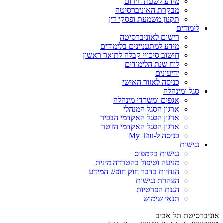
מידע לשעת חירום
מבקרת האוניברסיטה
תקנון משמעת ופסקי דין
לימודים
רישום לאוניברסיטה
מידע למתעניינים בלימודים
חישוב סיכויי קבלה לתואר ראשון
לוח שנת הלימודים
ידיעונים
כניסה לאזור האישי
סגל ומינהלה
אגפים ומשרדי מינהלה
ארגון הסגל המנהלי
ארגון הסגל האקדמי הבכיר
ארגון הסגל האקדמי הזוטר
כניסה ל-My Tau
נגישות
נגישות בקמפוס
מניעה וטיפול בהטרדה מינית
הנחיות בדבר חוק חופש המידע
הצהרת נגישות
הגנת הפרטיות
תנאי שימוש
אוניברסיטת תל אביב