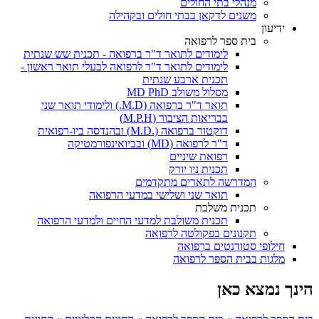
מנהלי בתי החולים
משנים לדקאן בבתי חולים ובקהילה
ידיעון
בית ספר לרפואה
לימודים לתואר ד"ר ברפואה - תכנית שש שנתית
לימודים לתואר ד"ר לרפואה לבעלי תואר ראשון -
תכנית ארבע שנתית
מסלול משולב MD PhD
תואר ד"ר ברפואה (M.D.) ולימודי תואר שני
בבריאות הציבור (M.P.H)
דוקטור ברפואה (.M.D) ובהנדסה ביו-רפואית
ד"ר לרפואה (MD) ובביואינפורמטיקה
רפואת שיניים
תכנית ניו יורק
המדרשה לתארים מתקדמים
תואר שני ושלישי במדעי הרפואה
תכנית משלבת
תכנית משולבת למדעי החיים ולמדעי הרפואה
תקנונים בפקולטה לרפואה
חילופי סטודנטים ברפואה
מלגות בבית הספר לרפואה
הינך נמצא כאן