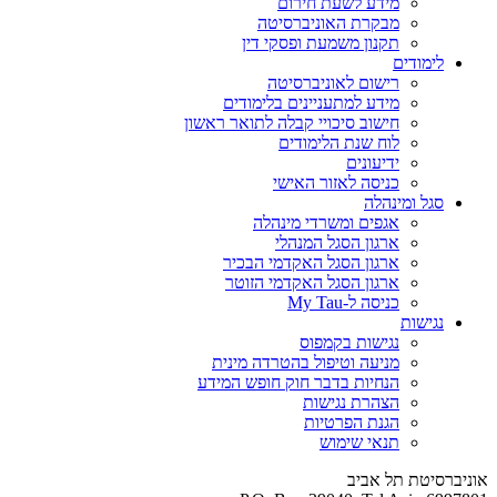
מידע לשעת חירום
מבקרת האוניברסיטה
תקנון משמעת ופסקי דין
לימודים
רישום לאוניברסיטה
מידע למתעניינים בלימודים
חישוב סיכויי קבלה לתואר ראשון
לוח שנת הלימודים
ידיעונים
כניסה לאזור האישי
סגל ומינהלה
אגפים ומשרדי מינהלה
ארגון הסגל המנהלי
ארגון הסגל האקדמי הבכיר
ארגון הסגל האקדמי הזוטר
כניסה ל-My Tau
נגישות
נגישות בקמפוס
מניעה וטיפול בהטרדה מינית
הנחיות בדבר חוק חופש המידע
הצהרת נגישות
הגנת הפרטיות
תנאי שימוש
אוניברסיטת תל אביב