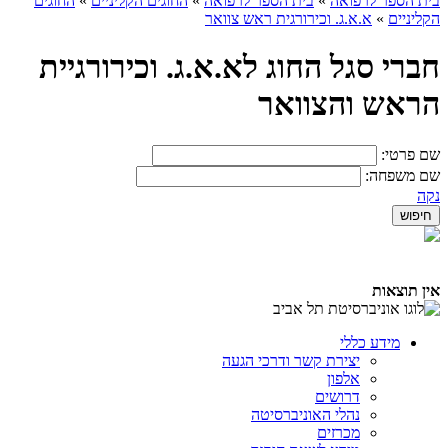
בית הספר לרפואה
»
בית הספר לרפואה
»
החוגים הקליניים
»
החוגים
הקליניים
»
א.א.ג. וכירורגית ראש צוואר
חברי סגל החוג לא.א.ג. וכירורגיית
הראש והצוואר
שם פרטי:
שם משפחה:
נקה
אין תוצאות
מידע כללי
יצירת קשר ודרכי הגעה
אלפון
דרושים
נהלי האוניברסיטה
מכרזים