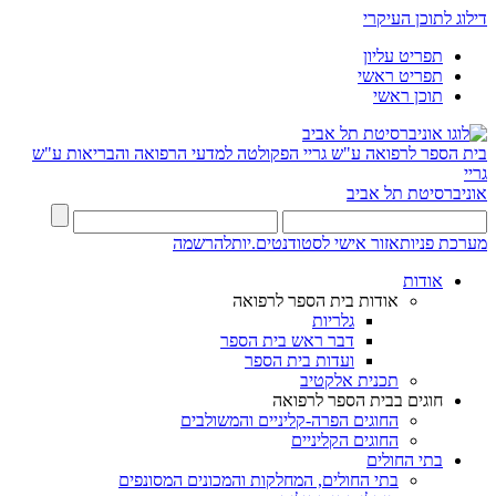
דילוג לתוכן העיקרי
תפריט עליון
תפריט ראשי
תוכן ראשי
בית הספר לרפואה ע"ש גריי
הפקולטה למדעי הרפואה והבריאות ע"ש
גריי
אוניברסיטת תל אביב
מערכת פניות
אזור אישי לסטודנטים.יות
להרשמה
אודות
אודות בית הספר לרפואה
גלריות
דבר ראש בית הספר
ועדות בית הספר
תכנית אלקטיב
חוגים בבית הספר לרפואה
החוגים הפרה-קליניים והמשולבים
החוגים הקליניים
בתי החולים
בתי החולים, המחלקות והמכונים המסונפים