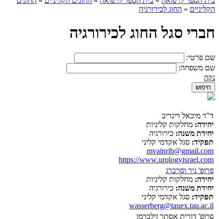
בית הספר לרפואה
»
בית הספר לרפואה
»
החוגים הקליניים
»
החוגים
הקליניים
»
החוג לכירורגיה
חברי סגל החוג לכירורגיה
שם פרטי:
שם משפחה:
נקה
ד"ר מיכאל ויינריב
יחידה:
מחלקות קליניות
יחידת משנה:
כירורגיה
תפקיד:
סגל אקדמי קליני
mvainrib@gmail.com
https://www.urologyisrael.com
פרופ' ניר וסרברג
יחידה:
מחלקות קליניות
יחידת משנה:
כירורגיה
תפקיד:
סגל אקדמי קליני
wasserberg@tauex.tau.ac.il
פרופ' דורית אסתר זילברמן