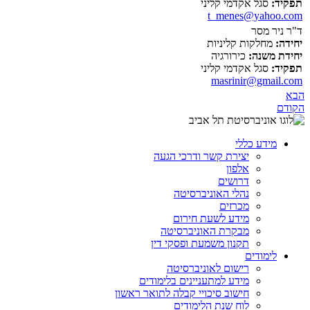
תפקיד:
סגל אקדמי קליני
t_menes@yahoo.com
ד"ר ניר מסר
יחידה:
מחלקות קליניות
יחידת משנה:
כירורגיה
תפקיד:
סגל אקדמי קליני
masrinir@gmail.com
הבא
הקודם
מידע כללי
יצירת קשר ודרכי הגעה
אלפון
דרושים
נהלי האוניברסיטה
מכרזים
מידע לשעת חירום
מבקרת האוניברסיטה
תקנון משמעת ופסקי דין
לימודים
רישום לאוניברסיטה
מידע למתעניינים בלימודים
חישוב סיכויי קבלה לתואר ראשון
לוח שנת הלימודים