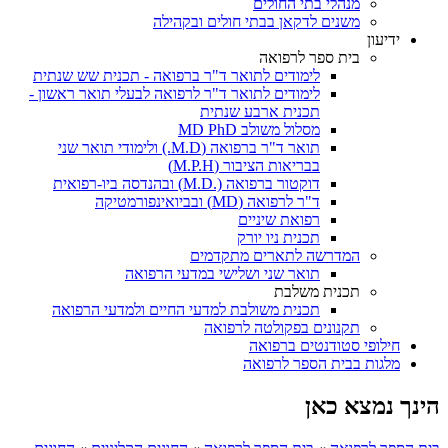
מנהלי בתי החולים
משנים לדקאן בבתי חולים ובקהילה
ידיעון
בית ספר לרפואה
לימודים לתואר ד"ר ברפואה - תכנית שש שנתית
לימודים לתואר ד"ר לרפואה לבעלי תואר ראשון -
תכנית ארבע שנתית
מסלול משולב MD PhD
תואר ד"ר ברפואה (M.D.) ולימודי תואר שני
בבריאות הציבור (M.P.H)
דוקטור ברפואה (.M.D) ובהנדסה ביו-רפואית
ד"ר לרפואה (MD) ובביואינפורמטיקה
רפואת שיניים
תכנית ניו יורק
המדרשה לתארים מתקדמים
תואר שני ושלישי במדעי הרפואה
תכנית משלבת
תכנית משולבת למדעי החיים ולמדעי הרפואה
תקנונים בפקולטה לרפואה
חילופי סטודנטים ברפואה
מלגות בבית הספר לרפואה
הינך נמצא כאן