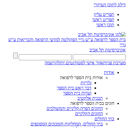
דילוג לתוכן העיקרי
תפריט עליון
תפריט ראשי
תוכן ראשי
בית הספר לרפואה ע"ש גריי
הפקולטה למדעי הרפואה והבריאות ע"ש
גריי
אוניברסיטת תל אביב
מערכת פניות
אזור אישי לסטודנטים.יות
להרשמה
אודות
אודות בית הספר לרפואה
גלריות
דבר ראש בית הספר
ועדות בית הספר
תכנית אלקטיב
חוגים בבית הספר לרפואה
החוגים הפרה-קליניים והמשולבים
החוגים הקליניים
בתי החולים
בתי החולים, המחלקות והמכונים המסונפים