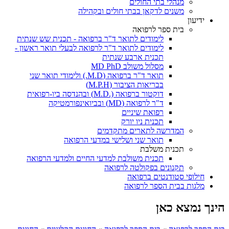
מנהלי בתי החולים
משנים לדקאן בבתי חולים ובקהילה
ידיעון
בית ספר לרפואה
לימודים לתואר ד"ר ברפואה - תכנית שש שנתית
לימודים לתואר ד"ר לרפואה לבעלי תואר ראשון -
תכנית ארבע שנתית
מסלול משולב MD PhD
תואר ד"ר ברפואה (M.D.) ולימודי תואר שני
בבריאות הציבור (M.P.H)
דוקטור ברפואה (.M.D) ובהנדסה ביו-רפואית
ד"ר לרפואה (MD) ובביואינפורמטיקה
רפואת שיניים
תכנית ניו יורק
המדרשה לתארים מתקדמים
תואר שני ושלישי במדעי הרפואה
תכנית משלבת
תכנית משולבת למדעי החיים ולמדעי הרפואה
תקנונים בפקולטה לרפואה
חילופי סטודנטים ברפואה
מלגות בבית הספר לרפואה
הינך נמצא כאן