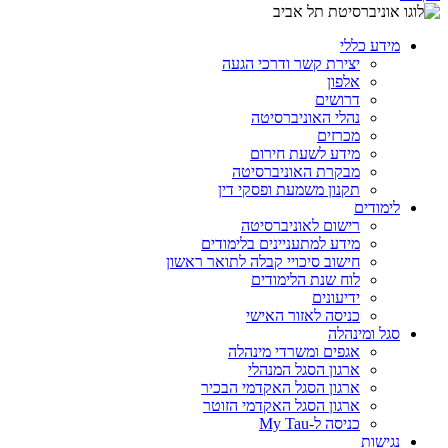
מידע כללי
יצירת קשר ודרכי הגעה
אלפון
דרושים
נהלי האוניברסיטה
מכרזים
מידע לשעת חירום
מבקרת האוניברסיטה
תקנון משמעת ופסקי דין
לימודים
רישום לאוניברסיטה
מידע למתעניינים בלימודים
חישוב סיכויי קבלה לתואר ראשון
לוח שנת הלימודים
ידיעונים
כניסה לאזור האישי
סגל ומינהלה
אגפים ומשרדי מינהלה
ארגון הסגל המנהלי
ארגון הסגל האקדמי הבכיר
ארגון הסגל האקדמי הזוטר
כניסה ל-My Tau
נגישות