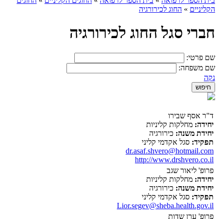
בית הספר לרפואה
»
בית הספר לרפואה
»
החוגים הקליניים
»
החוגים
הקליניים
»
החוג לכירורגיה
חברי סגל החוג לכירורגיה
שם פרטי:
שם משפחה:
נקה
ד"ר אסף שבירו
יחידה:
מחלקות קליניות
יחידת משנה:
כירורגיה
תפקיד:
סגל אקדמי קליני
dr.asaf.shvero@hotmail.com
http://www.drshvero.co.il
פרופ' ליאור שגב
יחידה:
מחלקות קליניות
יחידת משנה:
כירורגיה
תפקיד:
סגל אקדמי קליני
Lior.segev@sheba.health.gov.il
פרופ' ערן שדות