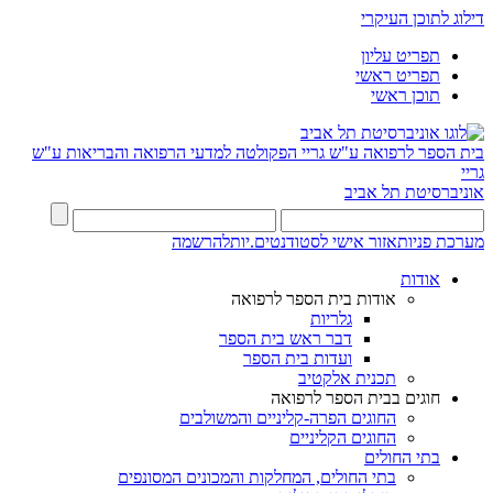
דילוג לתוכן העיקרי
תפריט עליון
תפריט ראשי
תוכן ראשי
בית הספר לרפואה ע"ש גריי
הפקולטה למדעי הרפואה והבריאות ע"ש
גריי
אוניברסיטת תל אביב
מערכת פניות
אזור אישי לסטודנטים.יות
להרשמה
אודות
אודות בית הספר לרפואה
גלריות
דבר ראש בית הספר
ועדות בית הספר
תכנית אלקטיב
חוגים בבית הספר לרפואה
החוגים הפרה-קליניים והמשולבים
החוגים הקליניים
בתי החולים
בתי החולים, המחלקות והמכונים המסונפים