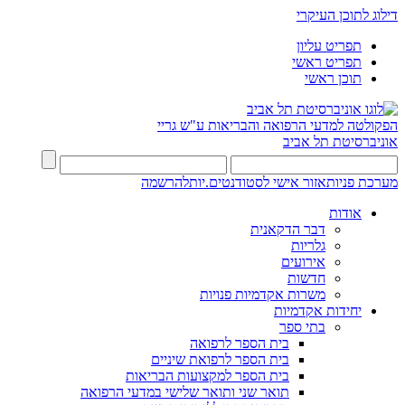
דילוג לתוכן העיקרי
תפריט עליון
תפריט ראשי
תוכן ראשי
הפקולטה למדעי הרפואה והבריאות ע"ש גריי
אוניברסיטת תל אביב
מערכת פניות
אזור אישי לסטודנטים.יות
להרשמה
אודות
דבר הדקאנית
גלריות
אירועים
חדשות
משרות אקדמיות פנויות
יחידות אקדמיות
בתי ספר
בית הספר לרפואה
בית הספר לרפואת שיניים
בית הספר למקצועות הבריאות
תואר שני ותואר שלישי במדעי הרפואה