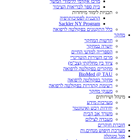
מרכז אקדמי ללימודי המשך
בית ספר לבריאות הציבור
תכניות לימוד מיוחדות
התכנית לפסיכותרפיה
Sackler NY Program
כלל התקנונים בפקולטה לרפואה
מחקר
חדשות המחקר
יושרה במחקר
הספרייה למדעי החיים
מרכז השירות הוטרינרי
ציוד בין מחלקתי (צב"מ)
מחקרים בפקולטה לרפואה
BioMed @ TAU
מחקר בפקולטה לרפואה
רשימת קתדרות בפקולטה לרפואה
מענקי מחקר
מינהל ושירותים
מערכות מידע
יחידות רכש ואינוונטר
משרד אב הבית
מעבדה לצילום
חוברת חוקרים
מערכת חיפוש מנחים.ות
סגל ומנהלה