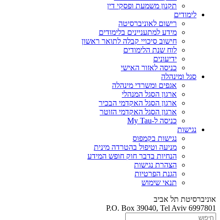
תקנון משמעת ופסקי דין
לימודים
רישום לאוניברסיטה
מידע למתעניינים בלימודים
חישוב סיכויי קבלה לתואר ראשון
לוח שנת הלימודים
ידיעונים
כניסה לאזור האישי
סגל ומינהלה
אגפים ומשרדי מינהלה
ארגון הסגל המנהלי
ארגון הסגל האקדמי הבכיר
ארגון הסגל האקדמי הזוטר
כניסה ל-My Tau
נגישות
נגישות בקמפוס
מניעה וטיפול בהטרדה מינית
הנחיות בדבר חוק חופש המידע
הצהרת נגישות
הגנת הפרטיות
תנאי שימוש
אוניברסיטת תל אביב
P.O. Box 39040, Tel Aviv 6997801