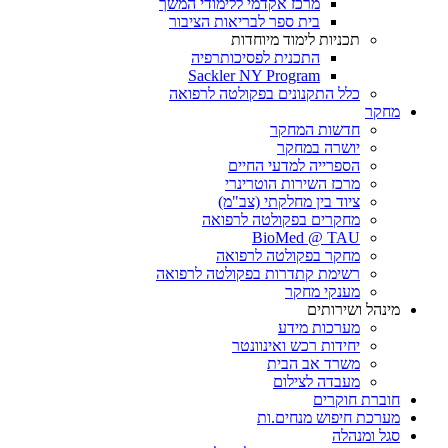
מרכז אקדמי ללימודי המשך
בית ספר לבריאות הציבור
תכניות לימוד מיוחדות
התכנית לפסיכותרפיה
Sackler NY Program
כלל התקנונים בפקולטה לרפואה
מחקר
חדשות המחקר
יושרה במחקר
הספרייה למדעי החיים
מרכז השירות הוטרינרי
ציוד בין מחלקתי (צב"מ)
מחקרים בפקולטה לרפואה
BioMed @ TAU
מחקר בפקולטה לרפואה
רשימת קתדרות בפקולטה לרפואה
מענקי מחקר
מינהל ושירותים
מערכות מידע
יחידות רכש ואינוונטר
משרד אב הבית
מעבדה לצילום
חוברת חוקרים
מערכת חיפוש מנחים.ות
סגל ומנהלה