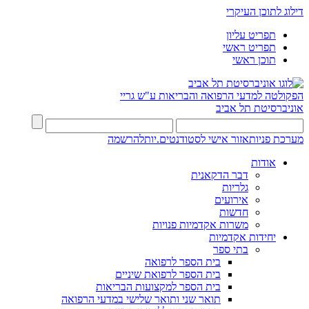
דילוג לתוכן העיקרי
תפריט עליון
תפריט ראשי
תוכן ראשי
הפקולטה למדעי הרפואה והבריאות ע"ש גריי
אוניברסיטת תל אביב
מערכת פניות
אזור אישי לסטודנטים.יות
להרשמה
אודות
דבר הדקאנית
גלריות
אירועים
חדשות
משרות אקדמיות פנויות
יחידות אקדמיות
בתי ספר
בית הספר לרפואה
בית הספר לרפואת שיניים
בית הספר למקצועות הבריאות
תואר שני ותואר שלישי במדעי הרפואה