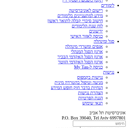
תקנון משמעת ופסקי דין
לימודים
רישום לאוניברסיטה
מידע למתעניינים בלימודים
חישוב סיכויי קבלה לתואר ראשון
לוח שנת הלימודים
ידיעונים
כניסה לאזור האישי
סגל ומינהלה
אגפים ומשרדי מינהלה
ארגון הסגל המנהלי
ארגון הסגל האקדמי הבכיר
ארגון הסגל האקדמי הזוטר
כניסה ל-My Tau
נגישות
נגישות בקמפוס
מניעה וטיפול בהטרדה מינית
הנחיות בדבר חוק חופש המידע
הצהרת נגישות
הגנת הפרטיות
תנאי שימוש
אוניברסיטת תל אביב
P.O. Box 39040, Tel Aviv 6997801