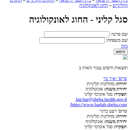
בית הספר לרפואה
»
בית הספר לרפואה
»
החוגים הקליניים
»
החוגים
הקליניים
»
החוג לאונקולוגיה
סגל קליני - החוג לאונקולוגיה
שם פרטי:
שם משפחה:
נקה
תוצאות חיפוש עבור האות ב
פרופ' יאיר בר
יחידה:
מחלקות קליניות
יחידת משנה:
אונקולוגיה
תפקיד:
סגל אקדמי קליני
Jair.bar@sheba.health.gov.il
https://www.barlab-sheba.com/
פרופ' רענן ברגר
יחידה:
מחלקות קליניות
יחידת משנה:
אונקולוגיה
תפקיד:
סגל אקדמי קליני