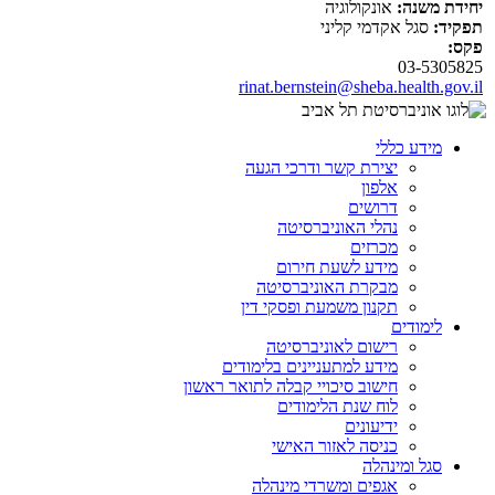
יחידת משנה:
אונקולוגיה
תפקיד:
סגל אקדמי קליני
פקס:
03-5305825
rinat.bernstein@sheba.health.gov.il
מידע כללי
יצירת קשר ודרכי הגעה
אלפון
דרושים
נהלי האוניברסיטה
מכרזים
מידע לשעת חירום
מבקרת האוניברסיטה
תקנון משמעת ופסקי דין
לימודים
רישום לאוניברסיטה
מידע למתעניינים בלימודים
חישוב סיכויי קבלה לתואר ראשון
לוח שנת הלימודים
ידיעונים
כניסה לאזור האישי
סגל ומינהלה
אגפים ומשרדי מינהלה