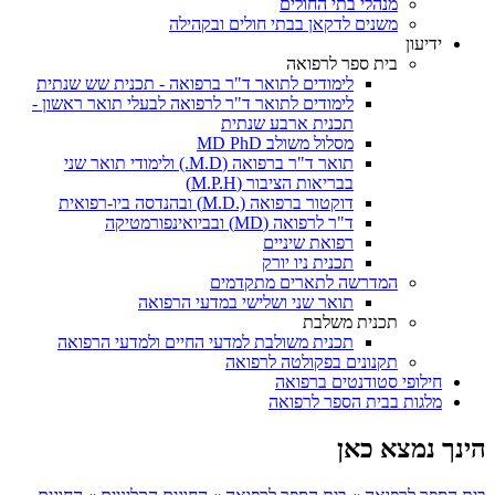
מנהלי בתי החולים
משנים לדקאן בבתי חולים ובקהילה
ידיעון
בית ספר לרפואה
לימודים לתואר ד"ר ברפואה - תכנית שש שנתית
לימודים לתואר ד"ר לרפואה לבעלי תואר ראשון -
תכנית ארבע שנתית
מסלול משולב MD PhD
תואר ד"ר ברפואה (M.D.) ולימודי תואר שני
בבריאות הציבור (M.P.H)
דוקטור ברפואה (.M.D) ובהנדסה ביו-רפואית
ד"ר לרפואה (MD) ובביואינפורמטיקה
רפואת שיניים
תכנית ניו יורק
המדרשה לתארים מתקדמים
תואר שני ושלישי במדעי הרפואה
תכנית משלבת
תכנית משולבת למדעי החיים ולמדעי הרפואה
תקנונים בפקולטה לרפואה
חילופי סטודנטים ברפואה
מלגות בבית הספר לרפואה
הינך נמצא כאן