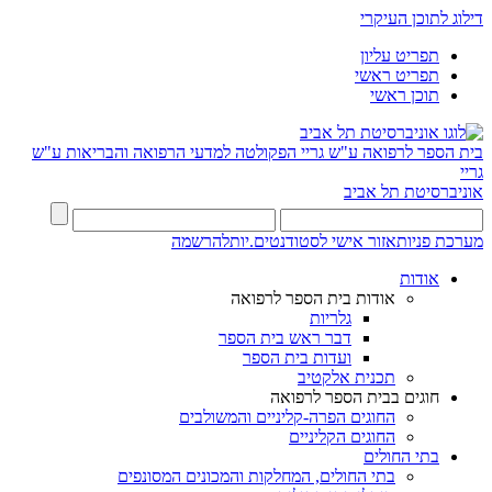
דילוג לתוכן העיקרי
תפריט עליון
תפריט ראשי
תוכן ראשי
בית הספר לרפואה ע"ש גריי
הפקולטה למדעי הרפואה והבריאות ע"ש
גריי
אוניברסיטת תל אביב
מערכת פניות
אזור אישי לסטודנטים.יות
להרשמה
אודות
אודות בית הספר לרפואה
גלריות
דבר ראש בית הספר
ועדות בית הספר
תכנית אלקטיב
חוגים בבית הספר לרפואה
החוגים הפרה-קליניים והמשולבים
החוגים הקליניים
בתי החולים
בתי החולים, המחלקות והמכונים המסונפים