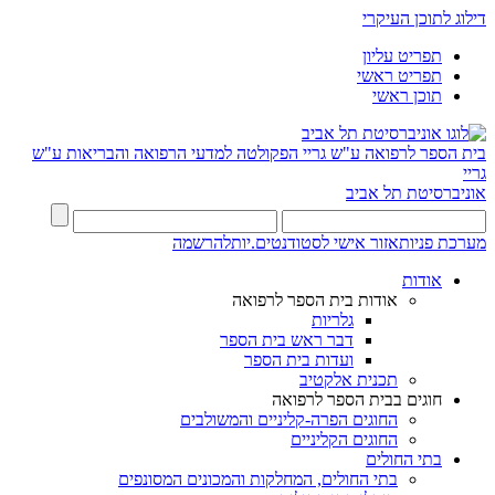
דילוג לתוכן העיקרי
תפריט עליון
תפריט ראשי
תוכן ראשי
בית הספר לרפואה ע"ש גריי
הפקולטה למדעי הרפואה והבריאות ע"ש
גריי
אוניברסיטת תל אביב
מערכת פניות
אזור אישי לסטודנטים.יות
להרשמה
אודות
אודות בית הספר לרפואה
גלריות
דבר ראש בית הספר
ועדות בית הספר
תכנית אלקטיב
חוגים בבית הספר לרפואה
החוגים הפרה-קליניים והמשולבים
החוגים הקליניים
בתי החולים
בתי החולים, המחלקות והמכונים המסונפים