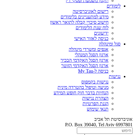
תקנון משמעת ופסקי דין
לימודים
רישום לאוניברסיטה
מידע למתעניינים בלימודים
חישוב סיכויי קבלה לתואר ראשון
לוח שנת הלימודים
ידיעונים
כניסה לאזור האישי
סגל ומינהלה
אגפים ומשרדי מינהלה
ארגון הסגל המנהלי
ארגון הסגל האקדמי הבכיר
ארגון הסגל האקדמי הזוטר
כניסה ל-My Tau
נגישות
נגישות בקמפוס
מניעה וטיפול בהטרדה מינית
הנחיות בדבר חוק חופש המידע
הצהרת נגישות
הגנת הפרטיות
תנאי שימוש
אוניברסיטת תל אביב
P.O. Box 39040, Tel Aviv 6997801