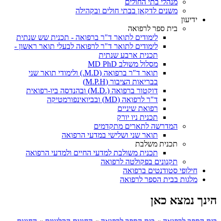
מנהלי בתי החולים
משנים לדקאן בבתי חולים ובקהילה
ידיעון
בית ספר לרפואה
לימודים לתואר ד"ר ברפואה - תכנית שש שנתית
לימודים לתואר ד"ר לרפואה לבעלי תואר ראשון -
תכנית ארבע שנתית
מסלול משולב MD PhD
תואר ד"ר ברפואה (M.D.) ולימודי תואר שני
בבריאות הציבור (M.P.H)
דוקטור ברפואה (.M.D) ובהנדסה ביו-רפואית
ד"ר לרפואה (MD) ובביואינפורמטיקה
רפואת שיניים
תכנית ניו יורק
המדרשה לתארים מתקדמים
תואר שני ושלישי במדעי הרפואה
תכנית משלבת
תכנית משולבת למדעי החיים ולמדעי הרפואה
תקנונים בפקולטה לרפואה
חילופי סטודנטים ברפואה
מלגות בבית הספר לרפואה
הינך נמצא כאן