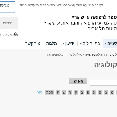
מערכת פ
דף הבית
English
אלפון
שער לסטודנטים
שער לסגל האקדמי ומנהלי
פר לרפואה ע"ש גריי
חיפוש
ה למדעי הרפואה והבריאות ע"ש גריי
סיטת תל אביב
חיפוש באתר ז
יניים
בתי חולים
ידיעון
מלגות
צור קשר
|
|
|
יניים
>
החוג לאונקולוגיה
> סגל קליני - החוג לאונקולוגיה
ולוגיה
מ
נ
ס
ע
פ
צ
ק
ר
ש
ת
הכל
נקה