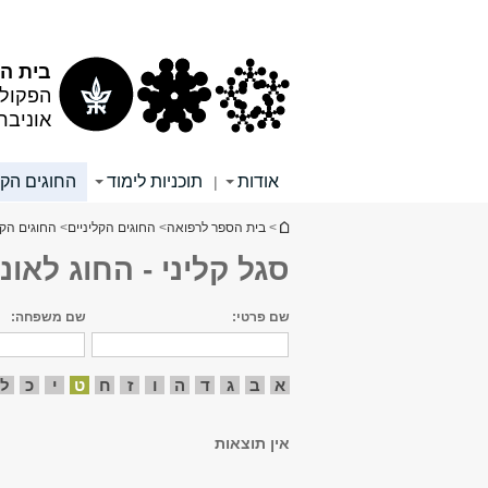
תוכן
תפריט
עליון
ראשי
בית הס
הפקולט
אוניבר
אודות
תוכניות לימוד
החוגים הקל
|
הינך נמצא כאן
>
בית הספר לרפואה
>
החוגים הקליניים
>
החוגים הקל
סגל קליני - החוג לאונק
שם פרטי:
שם משפחה:
א
ב
ג
ד
ה
ו
ז
ח
ט
י
כ
ל
אין תוצאות