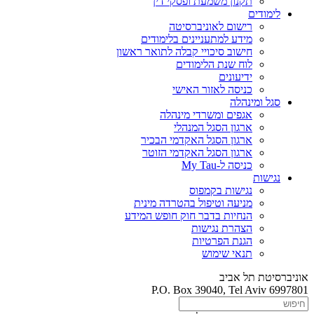
תקנון משמעת ופסקי דין
לימודים
רישום לאוניברסיטה
מידע למתעניינים בלימודים
חישוב סיכויי קבלה לתואר ראשון
לוח שנת הלימודים
ידיעונים
כניסה לאזור האישי
סגל ומינהלה
אגפים ומשרדי מינהלה
ארגון הסגל המנהלי
ארגון הסגל האקדמי הבכיר
ארגון הסגל האקדמי הזוטר
כניסה ל-My Tau
נגישות
נגישות בקמפוס
מניעה וטיפול בהטרדה מינית
הנחיות בדבר חוק חופש המידע
הצהרת נגישות
הגנת הפרטיות
תנאי שימוש
אוניברסיטת תל אביב
P.O. Box 39040, Tel Aviv 6997801