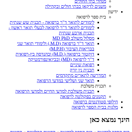
מנהלי בתי החולים
משנים לדקאן בבתי חולים ובקהילה
ידיעון
בית ספר לרפואה
לימודים לתואר ד"ר ברפואה - תכנית שש שנתית
לימודים לתואר ד"ר לרפואה לבעלי תואר ראשון -
תכנית ארבע שנתית
מסלול משולב MD PhD
תואר ד"ר ברפואה (M.D.) ולימודי תואר שני
בבריאות הציבור (M.P.H)
דוקטור ברפואה (.M.D) ובהנדסה ביו-רפואית
ד"ר לרפואה (MD) ובביואינפורמטיקה
רפואת שיניים
תכנית ניו יורק
המדרשה לתארים מתקדמים
תואר שני ושלישי במדעי הרפואה
תכנית משלבת
תכנית משולבת למדעי החיים ולמדעי הרפואה
תקנונים בפקולטה לרפואה
חילופי סטודנטים ברפואה
מלגות בבית הספר לרפואה
הינך נמצא כאן