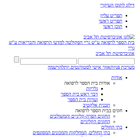
דילוג לתוכן העיקרי
תפריט עליון
תפריט ראשי
תוכן ראשי
בית הספר לרפואה ע"ש גריי
הפקולטה למדעי הרפואה והבריאות ע"ש
גריי
אוניברסיטת תל אביב
מערכת פניות
אזור אישי לסטודנטים.יות
להרשמה
אודות
אודות בית הספר לרפואה
גלריות
דבר ראש בית הספר
ועדות בית הספר
תכנית אלקטיב
חוגים בבית הספר לרפואה
החוגים הפרה-קליניים והמשולבים
החוגים הקליניים
בתי החולים
בתי החולים, המחלקות והמכונים המסונפים