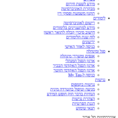
מידע לשעת חירום
מבקרת האוניברסיטה
תקנון משמעת ופסקי דין
לימודים
רישום לאוניברסיטה
מידע למתעניינים בלימודים
חישוב סיכויי קבלה לתואר ראשון
לוח שנת הלימודים
ידיעונים
כניסה לאזור האישי
סגל ומינהלה
אגפים ומשרדי מינהלה
ארגון הסגל המנהלי
ארגון הסגל האקדמי הבכיר
ארגון הסגל האקדמי הזוטר
כניסה ל-My Tau
נגישות
נגישות בקמפוס
מניעה וטיפול בהטרדה מינית
הנחיות בדבר חוק חופש המידע
הצהרת נגישות
הגנת הפרטיות
תנאי שימוש
אוניברסיטת תל אביב