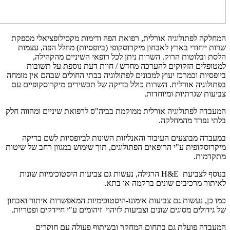
המחלקה לפתולוגיה אורלית, רפואת הפה ודימות מקסילופציאלי מספקת
שרות ייחודי בארץ לאבחון מיקרוסקופי (ביופסיות) מחלל הפה, עצמות
הלסת ובלוטות הרוק. השרות ניתן לכל רופאי השיניים מהקהילה,
למטופלים הזקוקים להערכה מחדש / חוות דעת נוספת על תשובות
ביופסיות וכמרכז יעוץ למכונים לפתולוגיה בבתי החולים שבהם אין מומחה
בפתולוגיה אורלית. השרות כולל בדיקה של תכשירים מיקרוסקופיים עם
צביעות שגרתיות ומיוחדות.
המעבדה לפתולוגיה אורלית ממוקמת בביה"ס לרפואת שיניים ומהווה חלק
בלתי נפרד מהמחלקה.
במעבדה מבוצעים העיבוד והאנליזות השונות לביופסיות לשם בדיקה
מיקרוסקופית ע"י הרופאים הפתולוגים, תוך שימוש במגוון רחב של שיטות
מתקדמות.
בנוסף לצביעת
H&E
הרגילה, נעשות גם צביעות היסטוכימיות שונות
לאיתור מרכיבים שונים ברקמה או בתא.
כמו כן, נעשות גם צביעות אימונו-היסטוכימיות המאפשרות איתור ואבחון
של גידולים מסוגים שונים וצביעות לזיהוי זיהומים ע"י חיידקים ופטריות.
המעבדה פועלת גם בתחום המחקר ובשיתוף פעולה עם חוקרים