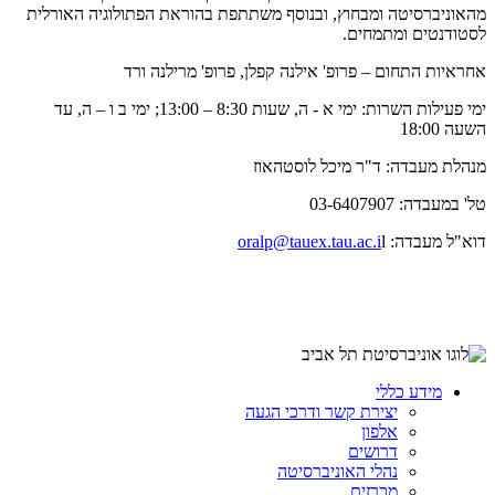
מהאוניברסיטה ומבחוץ, ובנוסף משתתפת בהוראת הפתולוגיה האורלית
לסטודנטים ומתמחים.
אחראיות התחום – פרופ' אילנה קפלן, פרופ' מרילנה ורד
ימי פעילות השרות: ימי א - ה, שעות 8:30 – 13:00; ימי ב ו – ה, עד
השעה 18:00
מנהלת מעבדה: ד"ר מיכל לוסטהאוז
טל' במעבדה: 03-6407907
דוא"ל מעבדה:
l
oralp@tauex.tau.ac.i
מידע כללי
יצירת קשר ודרכי הגעה
אלפון
דרושים
נהלי האוניברסיטה
מכרזים