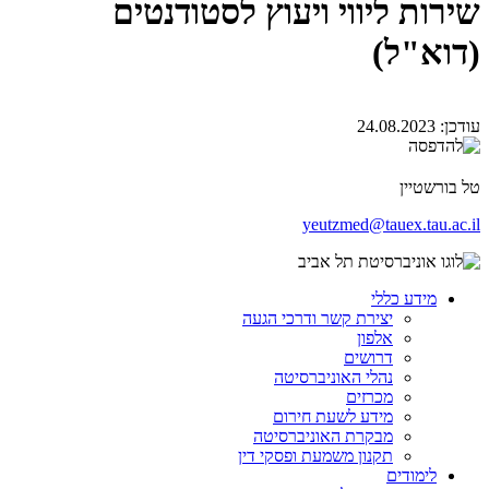
שירות ליווי ויעוץ לסטודנטים
(דוא"ל)
עודכן:
24.08.2023
טל בורשטיין
yeutzmed@tauex.tau.ac.il
מידע כללי
יצירת קשר ודרכי הגעה
אלפון
דרושים
נהלי האוניברסיטה
מכרזים
מידע לשעת חירום
מבקרת האוניברסיטה
תקנון משמעת ופסקי דין
לימודים