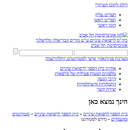
דילוג לתוכן העיקרי
תפריט עליון
תפריט ראשי
תוכן ראשי
ביה"ס לרפואת שיניים ע"ש מוריס וגבריאלה גולדשלגר
אוניברסיטת תל אביב
מערכת פניות
אזור אישי לסטודנטים.יות
להרשמה
אודות בית הספר לרפואת שיניים
טלפונים ושעות פעילות של מרפאות
דרכי הגעה
התמחויות והשתלמויות
יצירת קשר
הינך נמצא כאן
בית הספר לרפואת שיניים
»
בית הספר לרפואת שיניים
»
סטודנטים
ומועמדים
»
מידע לסטודנט