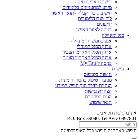
רישום לאוניברסיטה
מידע למתעניינים בלימודים
חישוב סיכויי קבלה לתואר ראשון
לוח שנת הלימודים
ידיעונים
כניסה לאזור האישי
סגל ומינהלה
אגפים ומשרדי מינהלה
ארגון הסגל המנהלי
ארגון הסגל האקדמי הבכיר
ארגון הסגל האקדמי הזוטר
כניסה ל-My Tau
נגישות
נגישות בקמפוס
מניעה וטיפול בהטרדה מינית
הנחיות בדבר חוק חופש המידע
הצהרת נגישות
הגנת הפרטיות
תנאי שימוש
אוניברסיטת תל אביב
P.O. Box 39040, Tel Aviv 6997801
חיפוש באתר זה
חיפוש בכל האוניברסיטה