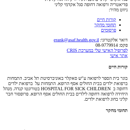
פדיאטריה ורפואה דחופה
סגל אקדמי קליני
ניווט מהיר:
קורות חיים
תחומי מחקר
פרסומים
דואר אלקטרוני:
erank@asaf.health.gov.il
פקס:
08-9779914
לפרופיל האישי שלי במערכת CRIS
אתר אישי
קורות חיים
בוגר בית הספר לרפואה ע"ש סאקלר באוניברסיטת תל אביב. התמחות
ברפואת ילדים בבית החולים אסף הרופא. התמחות על ברפואת ילדים
דחופה ב
HOSPITAL FOR SICK CHILDREN
בטורונטו קנדה. מנהל
היחידה לרפואה דחופה לילדים בבית החולים אסף הרופא. פרופסור חבר
קליני בחוג לרפואת ילדים.
תחומי מחקר