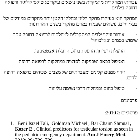
עבודתי המחקרית מתמקדת בשני נושאים עיקרים: טוקסיקולוגיה ורפואה
דחופה בילדים.
המחקר הוא בעיקרו מחקר קליני ובחלקו הקטן יותר מחקרים במודלים של
בעלי חיים. נושאים שעמדו במרכז מחקרי בשנים האחרונות:
· איתור וזיהוי ילדים המתקבלים למחלקות לרפואה דחופה עקב
שימוש בסמים ובאלכוהול
· הרעלת דיפירון, הרעלת ברזל, הרעלת אצטמינופן.
· הטיפול בכאב וטכניקות לסדציה במחלקות לרפואה דחופה
· זיהוי סמנים קלינים ומעבדתיים של מצבים שכיחים ברפואה דחופה
ילדים.
· טיפול בחום ובמחלות דרכי נשימה עליונות
פרסומים
פרסומים מ 2010:
Beni-Israel Tali, Goldman Michael , Bar Chaim Shmual ,
Kozer E
. Clinical predictors for testicular torsion as seen in
the pediatric emergency department.
Am J Emerg Med.