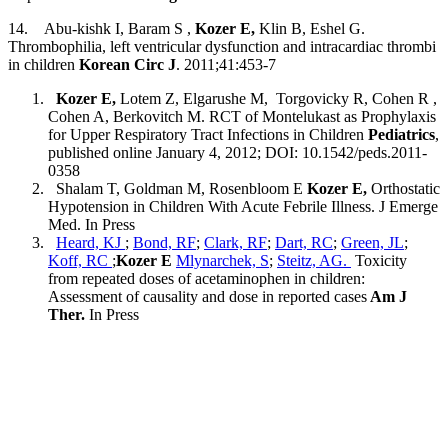
14. Abu-kishk I, Baram S ,
Kozer E,
Klin B, Eshel G.
Thrombophilia, left ventricular dysfunction and intracardiac thrombi
in children
Korean Circ J
. 2011;41:453-7
Kozer E,
Lotem Z, Elgarushe M, Torgovicky R, Cohen R ,
Cohen A, Berkovitch M. RCT of Montelukast as Prophylaxis
for Upper Respiratory Tract Infections in Children
Pediatrics
,
published online January 4, 2012; DOI: 10.1542/peds.2011-
0358
Shalam T, Goldman M, Rosenbloom E
Kozer E,
Orthostatic
Hypotension in Children With Acute Febrile Illness. J Emerge
Med. In Press
Heard, KJ
;
Bond, RF
;
Clark, RF
;
Dart, RC
;
Green, JL
;
Koff, RC
;
Kozer E
Mlynarchek, S
;
Steitz, AG.
Toxicity
from repeated doses of acetaminophen in children:
Assessment of causality and dose in reported cases
Am J
Ther.
In Press