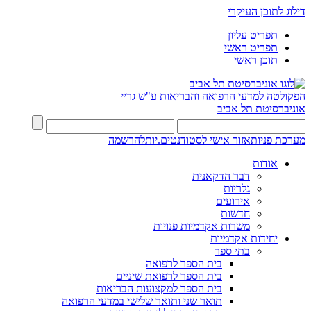
דילוג לתוכן העיקרי
תפריט עליון
תפריט ראשי
תוכן ראשי
הפקולטה למדעי הרפואה והבריאות ע"ש גריי
אוניברסיטת תל אביב
מערכת פניות
אזור אישי לסטודנטים.יות
להרשמה
אודות
דבר הדקאנית
גלריות
אירועים
חדשות
משרות אקדמיות פנויות
יחידות אקדמיות
בתי ספר
בית הספר לרפואה
בית הספר לרפואת שיניים
בית הספר למקצועות הבריאות
תואר שני ותואר שלישי במדעי הרפואה