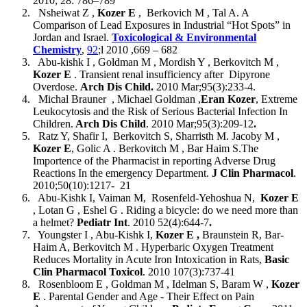
2010; 28: 786–789
Nsheiwat Z ,
Kozer E
, Berkovich M , Tal A. A
Comparison of Lead Exposures in Industrial “Hot Spots” in
Jordan and Israel.
Toxicological & Environmental
Chemistry
,
92
;l 2010 ,669 – 682
Abu-kishk I , Goldman M , Mordish Y , Berkovitch M ,
Kozer E
. Transient renal insufficiency after Dipyrone
Overdose.
Arch Dis Child
.
2010 Mar;95(3):233-4.
Michal Brauner , Michael Goldman ,
Eran Kozer
, Extreme
Leukocytosis and the Risk of Serious Bacterial Infection In
Children.
Arch Dis Child
. 2010 Mar;95(3):209-12
.
Ratz Y, Shafir I, Berkovitch S, Sharristh M. Jacoby M ,
Kozer E
, Golic A . Berkovitch M , Bar Haim S.The
Importence of the Pharmacist in reporting Adverse Drug
Reactions In the emergency Department.
J Clin Pharmacol
.
2010;50(10):1217- 21
Abu-Kishk I, Vaiman M, Rosenfeld-Yehoshua N,
Kozer E
, Lotan G , Eshel G . Riding a bicycle: do we need more than
a helmet?
Pediatr Int
. 2010 52(4):644-7
.
Youngster I , Abu-Kishk I,
Kozer E ,
Braunstein R, Bar-
Haim A, Berkovitch M . Hyperbaric Oxygen Treatment
Reduces Mortality in Acute Iron Intoxication in Rats,
Basic
Clin Pharmacol Toxicol
. 2010 107(3):737-41
Rosenbloom E , Goldman M , Idelman S, Baram W ,
Kozer
E
. Parental Gender and Age - Their Effect on Pain