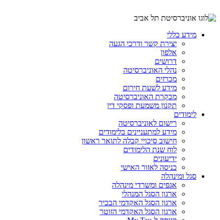
מידע כללי
יצירת קשר ודרכי הגעה
אלפון
דרושים
נהלי האוניברסיטה
מכרזים
מידע לשעת חירום
מבקרת האוניברסיטה
תקנון משמעת ופסקי דין
לימודים
רישום לאוניברסיטה
מידע למתעניינים בלימודים
חישוב סיכויי קבלה לתואר ראשון
לוח שנת הלימודים
ידיעונים
כניסה לאזור האישי
סגל ומינהלה
אגפים ומשרדי מינהלה
ארגון הסגל המנהלי
ארגון הסגל האקדמי הבכיר
ארגון הסגל האקדמי הזוטר