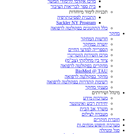
מרכז אקדמי ללימודי המשך
בית ספר לבריאות הציבור
תכניות לימוד מיוחדות
התכנית לפסיכותרפיה
Sackler NY Program
כלל התקנונים בפקולטה לרפואה
מחקר
חדשות המחקר
יושרה במחקר
הספרייה למדעי החיים
מרכז השירות הוטרינרי
ציוד בין מחלקתי (צב"מ)
מחקרים בפקולטה לרפואה
BioMed @ TAU
מחקר בפקולטה לרפואה
רשימת קתדרות בפקולטה לרפואה
מענקי מחקר
מינהל ושירותים
מערכות מידע
יחידות רכש ואינוונטר
משרד אב הבית
מעבדה לצילום
חוברת חוקרים
מערכת חיפוש מנחים.ות
סגל ומנהלה