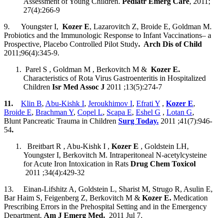
Assessment of Young Children.
Pediatr Emerg Care
, 2011;
27(4):266-9
9. Youngster I,
Kozer E
, Lazarovitch Z, Broide E, Goldman M.
Probiotics and the Immunologic Response to Infant Vaccinations– a
Prospective, Placebo Controlled Pilot Study
. Arch Dis of Child
2011;96(4):345-9.
Parel S , Goldman M , Berkovitch M &
Kozer E.
Characteristics of Rota Virus Gastroenteritis in Hospitalized
Children
Isr Med Assoc J
2011 ;13(5):274-7
11.
Klin B
,
Abu-Kishk I
,
Jeroukhimov I
,
Efrati Y
,
Kozer E
,
Broide E
,
Brachman Y
,
Copel L
,
Scapa E
,
Eshel G
,
Lotan G
,
Blunt Pancreatic Trauma in Children
Surg Today.
2011 ;41(7):946-
54
.
Breitbart R , Abu-Kishk I ,
Kozer E
, Goldstein LH,
Youngster I, Berkovitch M. Intraperitoneal N-acetylcysteine
for Acute Iron Intoxication in Rats
Drug Chem Toxicol
2011 ;34(4):429-32
13. Einan-Lifshitz A, Goldstein L, Sharist M, Strugo R, Asulin E,
Bar Haim S, Feigenberg Z, Berkovitch M &
Kozer E.
Medication
Prescribing Errors in the Prehospital Setting and in the Emergency
Department.
Am J Emerg Med.
2011 Jul 7.