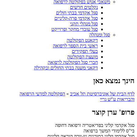
משאבי אנוש בפקולטה לרפואה
נקלטים חדשים
סגל אקדמי בבתי חולים
סגל אקדמי פרה-קליניים
סגל מנהלי תקני
סגל עובדי מחקר ופרוייקט
סגל ומנהלה
דקאנט הפקולטה
ראשי בית הספר לרפואה
בעלי תפקידים
מועצת הפקולטה
חברי סגל הפקולטה לרפואה
דקאני משנה בבתי החולים ובקהילה
הינך נמצא כאן
לדף הבית של אוניברסיטת תל אביב
»
הפקולטה למדעי הרפואה
והבריאות ע"ש גריי
פרופ' ערן קוצר
סגל אקדמי קליני בפדיאטריה ורפואה דחופה
בי"ס ללימודי המשך ברפואה
סגל אקדמי קליני בתוכנית ניו-יורק הוראה קלינית