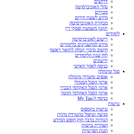
דרושים
נהלי האוניברסיטה
מכרזים
מידע לשעת חירום
מבקרת האוניברסיטה
תקנון משמעת ופסקי דין
לימודים
רישום לאוניברסיטה
מידע למתעניינים בלימודים
חישוב סיכויי קבלה לתואר ראשון
לוח שנת הלימודים
ידיעונים
כניסה לאזור האישי
סגל ומינהלה
אגפים ומשרדי מינהלה
ארגון הסגל המנהלי
ארגון הסגל האקדמי הבכיר
ארגון הסגל האקדמי הזוטר
כניסה ל-My Tau
נגישות
נגישות בקמפוס
מניעה וטיפול בהטרדה מינית
הנחיות בדבר חוק חופש המידע
הצהרת נגישות
הגנת הפרטיות