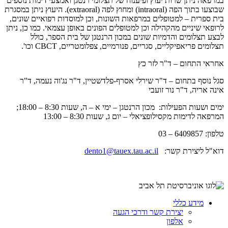
במרפאה ניתן שרות יעוץ ופיענוח של תצלומי רנטגן ואמצעי דימות נוספים
שבוצעו בתוך הפה (
intraoral
) ומחוץ לפה (
extraoral
). היעוץ ניתן במסגרת
בית ספרית – למטופלים במרפאות השונות, וכן למוסדות רפואיים שונים,
לרופאי שיניים מהקהילה וכן למטופלים הפונים באופן עצמאי. כמו כן, ניתן
לבצע תצלומים והדמיות שונים במכון הרנטגן של בית הספר, כולל
תצלומים פריאפיקליים, סגריים, פנורמיים, צפלומטריים,
CBCT
וכו'.
אחראי התחום – ד"ר לזר כץ
סגל נוסף בתחום – ד"ר שירלי אסרף-פלדשטיין, ד"ר נג'וה נעמה, ד"ר
אינה אריה, ד"ר נור זועבי
ימים ושעות הפעילות: מכון הרנטגן – ימי א – ה, שעות 8:30 – 18:00;
המרפאה לדימות מקסילופציאלי – יום ג, שעות 8:30 – 13:00
טלפון: 6409857 – 03
דוא"ל ליצירת קשר:
dento1@tauex.tau.ac.il
מידע כללי
יצירת קשר ודרכי הגעה
אלפון