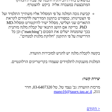
בנושאים בחזית הביולוגיה והבנה של עבודת המחקר
המתבצעת במעבדה אליה ביקש להצטרף.
קביעת גובה המלגה על פי המסלול אליו משתייך התלמיד ועל
פי הצטיינותו, כמפורט בתקנון המדרשה ללימודים לקראת
התארים שני ושלישי, מסלול ישיר לדוקטורט ומסלול
MD-
PhD
. בדיקה אם הושג התנאי של קבלת מלגה מותנית
בכך שהמנחה ישלים את הסכום
("matching")
וכן כל
הדרישות על פי התקנון "חלוקת מלגות למנחים".
בקשה לקבלת מלגה יש להגיש למזכירות הוועדה.
המלגות מוענקות לתלמידים שעמדו בקריטריונים הרלוונטיים.
יצירת קשר:
מרכזת הוועדה: גב' נעמי טל, טל 03-6407320, חדר
mano16@tauex.tau.ac.il
211,
< הקודם