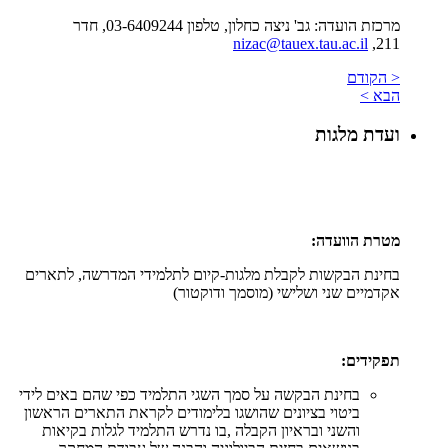
מרכזת הועדה: גב' ניצה כחלון, טלפון 03-6409244, חדר
nizac@tauex.tau.ac.il
211,
< הקודם
הבא >
ועדת מלגות
מטרת הוועדה:
בחינת הבקשות לקבלת מלגות-קיום לתלמידי המדרשה, לתארים
אקדמיים שני ושלישי (מוסמך ודוקטור)
תפקידים:
בחינת הבקשה על סמך השגי התלמיד כפי שהם באים לידי
ביטוי בציונים שהושגו בלימודים לקראת התארים הראשון
והשני ובראיון הקבלה
,
בו נדרש התלמיד לגלות בקיאות