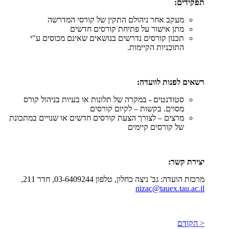
תפקידים:
מעקב אחר ניהולם התקין של קורסי המדרשה
מתן אישור על פתיחת קורסים חדשים
תכנון קורסים נדרשים בנושאים שאינם מכוסים ע"י
התוכניות הקיימות.
רשאים לפנות לוועדה:
סטודנטים - במקרה של תלונות או בעיות בניהול קורס
מסוים. בקשות – לקיום קורסים
מרצים – לצורך הצעת קורסים חדשים או שנויים במתכונת
של קורסים קיימים
יצירת קשר:
מרכזת הועדה: גב' ניצה כחלון, טלפון 03-6409244, חדר 211,
nizac@tauex.tau.ac.il
< הקודם