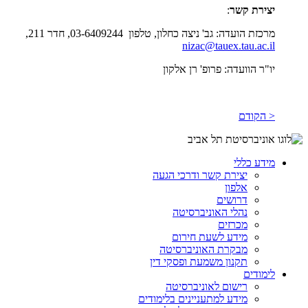
יצירת קשר
:
מרכזת הועדה: גב' ניצה כחלון, טלפון 03-6409244, חדר 211,
nizac@tauex.tau.ac.il
יו"ר הוועדה: פרופ' רן אלקון
< הקודם
מידע כללי
יצירת קשר ודרכי הגעה
אלפון
דרושים
נהלי האוניברסיטה
מכרזים
מידע לשעת חירום
מבקרת האוניברסיטה
תקנון משמעת ופסקי דין
לימודים
רישום לאוניברסיטה
מידע למתעניינים בלימודים