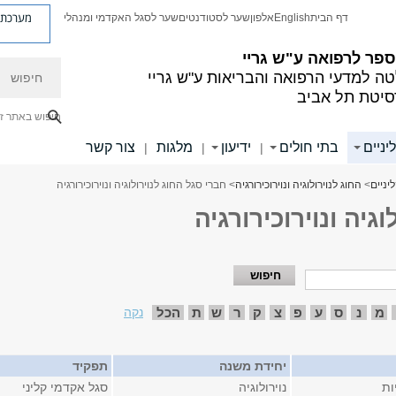
מערכת פ
דף הבית
English
אלפון
שער לסטודנטים
שער לסגל האקדמי ומנהלי
פר לרפואה ע"ש גריי
חיפוש
ה למדעי הרפואה והבריאות ע"ש גריי
סיטת תל אביב
חיפוש באתר ז
יניים
בתי חולים
ידיעון
מלגות
צור קשר
|
|
|
יניים
>
החוג לנוירולוגיה ונוירוכירורגיה
> חברי סגל החוג לנוירולוגיה ונוירוכירורגיה
גיה ונוירוכירורגיה
מ
נ
ס
ע
פ
צ
ק
ר
ש
ת
הכל
נקה
יחידת משנה
תפקיד
ות
נוירולוגיה
סגל אקדמי קליני