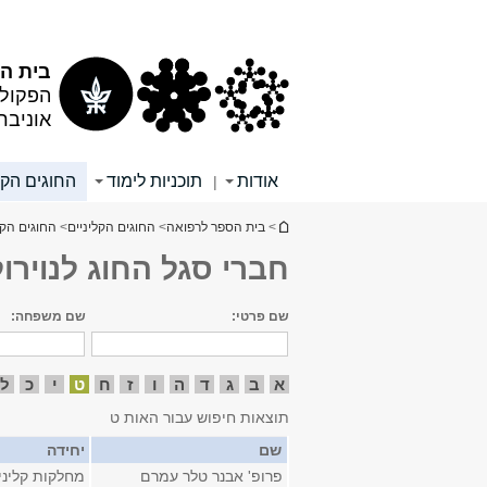
תוכן
תפריט
עליון
ראשי
בית הס
הפקולט
אוניבר
אודות
תוכניות לימוד
החוגים הקל
|
הינך נמצא כאן
>
בית הספר לרפואה
>
החוגים הקליניים
>
החוגים הקל
חברי סגל החוג לנוירולו
שם פרטי:
שם משפחה:
א
ב
ג
ד
ה
ו
ז
ח
ט
י
כ
ל
תוצאות חיפוש עבור האות ט
שם
יחידה
פרופ' אבנר טלר עמרם
מחלקות קליני