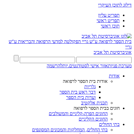
דילוג לתוכן העיקרי
תפריט עליון
תפריט ראשי
תוכן ראשי
בית הספר לרפואה ע"ש גריי
הפקולטה למדעי הרפואה והבריאות ע"ש
גריי
אוניברסיטת תל אביב
מערכת פניות
אזור אישי לסטודנטים.יות
להרשמה
אודות
אודות בית הספר לרפואה
גלריות
דבר ראש בית הספר
ועדות בית הספר
תכנית אלקטיב
חוגים בבית הספר לרפואה
החוגים הפרה-קליניים והמשולבים
החוגים הקליניים
בתי החולים
בתי החולים, המחלקות והמכונים המסונפים