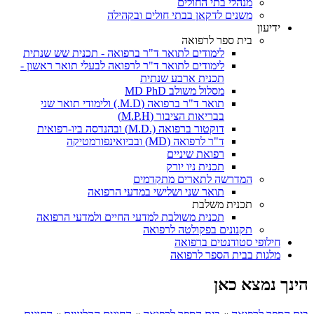
מנהלי בתי החולים
משנים לדקאן בבתי חולים ובקהילה
ידיעון
בית ספר לרפואה
לימודים לתואר ד"ר ברפואה - תכנית שש שנתית
לימודים לתואר ד"ר לרפואה לבעלי תואר ראשון -
תכנית ארבע שנתית
מסלול משולב MD PhD
תואר ד"ר ברפואה (M.D.) ולימודי תואר שני
בבריאות הציבור (M.P.H)
דוקטור ברפואה (.M.D) ובהנדסה ביו-רפואית
ד"ר לרפואה (MD) ובביואינפורמטיקה
רפואת שיניים
תכנית ניו יורק
המדרשה לתארים מתקדמים
תואר שני ושלישי במדעי הרפואה
תכנית משלבת
תכנית משולבת למדעי החיים ולמדעי הרפואה
תקנונים בפקולטה לרפואה
חילופי סטודנטים ברפואה
מלגות בבית הספר לרפואה
הינך נמצא כאן