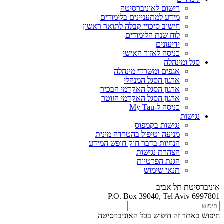
רישום לאוניברסיטה
מידע למתעניינים בלימודים
חישוב סיכויי קבלה לתואר ראשון
לוח שנת הלימודים
ידיעונים
כניסה לאזור האישי
סגל ומינהלה
אגפים ומשרדי מינהלה
ארגון הסגל המנהלי
ארגון הסגל האקדמי הבכיר
ארגון הסגל האקדמי הזוטר
כניסה ל-My Tau
נגישות
נגישות בקמפוס
מניעה וטיפול בהטרדה מינית
הנחיות בדבר חוק חופש המידע
הצהרת נגישות
הגנת הפרטיות
תנאי שימוש
אוניברסיטת תל אביב
P.O. Box 39040, Tel Aviv 6997801
חיפוש באתר זה
חיפוש בכל האוניברסיטה