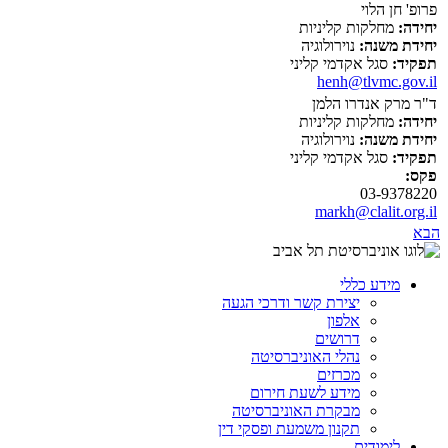
פרופ' חן הלוי
יחידה:
מחלקות קליניות
יחידת משנה:
נוירולוגיה
תפקיד:
סגל אקדמי קליני
henh@tlvmc.gov.il
ד"ר מרק אנדרו הלמן
יחידה:
מחלקות קליניות
יחידת משנה:
נוירולוגיה
תפקיד:
סגל אקדמי קליני
פקס:
03-9378220
markh@clalit.org.il
הבא
מידע כללי
יצירת קשר ודרכי הגעה
אלפון
דרושים
נהלי האוניברסיטה
מכרזים
מידע לשעת חירום
מבקרת האוניברסיטה
תקנון משמעת ופסקי דין
לימודים